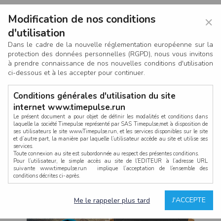
Modification de nos conditions
×
d'utilisation
Dans le cadre de la nouvelle réglementation européenne sur la
protection des données personnelles (RGPD), nous vous invitons
à prendre connaissance de nos nouvelles conditions d'utilisation
ci-dessous et à les accepter pour continuer.
Conditions générales d'utilisation du site
internet www.timepulse.run
Le présent document a pour objet de définir les modalités et conditions dans
laquelle la société Timepulse représenté par SAS Timepulse,met à disposition de
ses utilisateurs le site www.Timepulse.run, et les services disponibles sur le site
CONNEXION
et d’autre part, la manière par laquelle l’utilisateur accède au site et utilise ses
services.
Toute connexion au site est subordonnée au respect des présentes conditions.
Pour l’utilisateur, le simple accès au site de l’EDITEUR à l’adresse URL
suivante www.timepulse.run implique l’acceptation de l’ensemble des
conditions décrites ci-après.
Propriété intellectuelle
Mot de passe oublié ?
J'ACCEPTE
Me le rappeler plus tard
La structure générale du site www.timepulse.run, par quelque procédé que ce
soit, sans l'autorisation préalable et par écrit de Fourcherot Mickael et/ou de ses
partenaires est strictement interdite et serait susceptible de constituer une