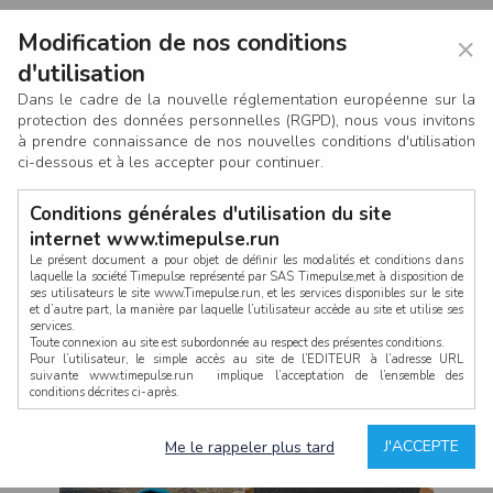
Modification de nos conditions
×
d'utilisation
Dans le cadre de la nouvelle réglementation européenne sur la
protection des données personnelles (RGPD), nous vous invitons
à prendre connaissance de nos nouvelles conditions d'utilisation
ci-dessous et à les accepter pour continuer.
Conditions générales d'utilisation du site
internet www.timepulse.run
Le présent document a pour objet de définir les modalités et conditions dans
laquelle la société Timepulse représenté par SAS Timepulse,met à disposition de
ses utilisateurs le site www.Timepulse.run, et les services disponibles sur le site
CONNEXION
et d’autre part, la manière par laquelle l’utilisateur accède au site et utilise ses
services.
Toute connexion au site est subordonnée au respect des présentes conditions.
Pour l’utilisateur, le simple accès au site de l’EDITEUR à l’adresse URL
suivante www.timepulse.run implique l’acceptation de l’ensemble des
conditions décrites ci-après.
Propriété intellectuelle
Mot de passe oublié ?
J'ACCEPTE
Me le rappeler plus tard
La structure générale du site www.timepulse.run, par quelque procédé que ce
soit, sans l'autorisation préalable et par écrit de Fourcherot Mickael et/ou de ses
partenaires est strictement interdite et serait susceptible de constituer une