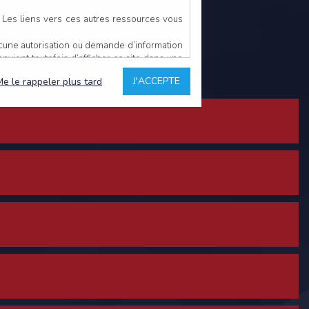
. Les liens vers ces autres ressources vous
ucune autorisation ou demande d’information
convient toutefois d’afficher ce site dans une
u’il estime non conforme à l’objet du site
J'ACCEPTE
Me le rappeler plus tard
es comme étant fiables.
rs typographiques.
n sur ce site.
ent avoir fait l’objet de mises à jour. En
teur en prend connaissance.
de l’utilisateur, qui assume la totalité des
ernier.
e l’interprétation ou de l’utilisation des
 événement hors du contrôle de l’EDITEUR, et
des services.
sions et des performances en terme de temps