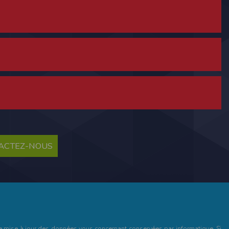
ne tablette ou un smartphone.
vous disposez d'un compte membre, retenir
TACTEZ-NOUS
pulse.run
te à été déclaré à la Commission Nationale de
 des fonctionnalités du site. Les données
 pages web, et d'effectuer une localisation
es que vous nous transmettez volontairement
et de mise à jour des données vous concernant conservées par informatique. Si