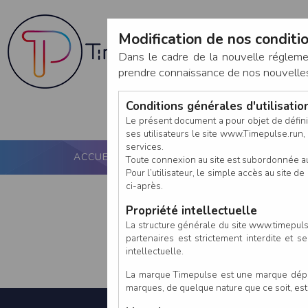
Modification de nos conditio
Dans le cadre de la nouvelle réglem
prendre connaissance de nos nouvelles c
Conditions générales d'utilisati
Le présent document a pour objet de défini
ses utilisateurs le site www.Timepulse.run, e
services.
ACCUEIL
PUCE ACTIVE
NOS SERVICES
Toute connexion au site est subordonnée a
Pour l’utilisateur, le simple accès au site
ci-après.
Propriété intellectuelle
La structure générale du site www.timepulse
partenaires est strictement interdite et 
intellectuelle.
La marque Timepulse est une marque déposé
marques, de quelque nature que ce soit, es