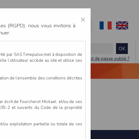
×
les (RGPD), nous vous invitons à
nuer.
enté par SAS Timepulse,met à disposition de
Mot de passe oublié ?
le l’utilisateur accède au site et utilise ses
NTACTEZ-NOUS
DEVIS
VIDÉO LIVE
tation de l’ensemble des conditions décrites
par écrit de Fourcherot Mickael et/ou de ses
 335-2 et suivants du Code de la propriété
ou exploitation partielle ou totale de ces