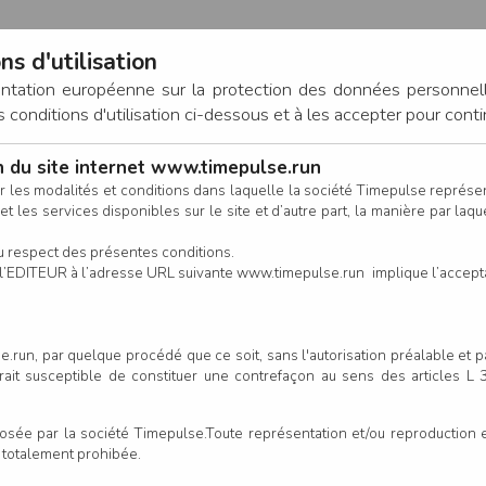
ns d'utilisation
entation européenne sur la protection des données personnel
onditions d'utilisation ci-dessous et à les accepter pour conti
on du site internet www.timepulse.run
CONNEXION
r les modalités et conditions dans laquelle la société Timepulse représ
t les services disponibles sur le site et d’autre part, la manière par laquel
CALENDRIER
RÉSULTATS
INSCRIPTION EN LIGNE
CO
u respect des présentes conditions.
 de l’EDITEUR à l’adresse URL suivante www.timepulse.run implique l’accep
.run, par quelque procédé que ce soit, sans l'autorisation préalable et 
serait susceptible de constituer une contrefaçon au sens des articles L
e par la société Timepulse.Toute représentation et/ou reproduction et/
t totalement prohibée.