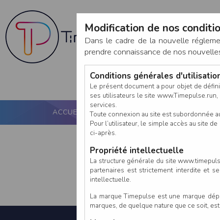
Modification de nos conditio
Dans le cadre de la nouvelle réglem
prendre connaissance de nos nouvelles c
Conditions générales d'utilisati
Le présent document a pour objet de défini
ses utilisateurs le site www.Timepulse.run, e
services.
ACCUEIL
PUCE ACTIVE
NOS SERVICES
Toute connexion au site est subordonnée a
Pour l’utilisateur, le simple accès au site
ci-après.
Propriété intellectuelle
La structure générale du site www.timepulse
partenaires est strictement interdite et 
intellectuelle.
La marque Timepulse est une marque déposé
marques, de quelque nature que ce soit, es