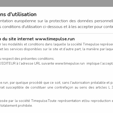
ns d'utilisation
entation européenne sur la protection des données personnel
onditions d'utilisation ci-dessous et à les accepter pour conti
on du site internet www.timepulse.run
CONNEXION
r les modalités et conditions dans laquelle la société Timepulse représ
t les services disponibles sur le site et d’autre part, la manière par laquel
CALENDRIER
RÉSULTATS
INSCRIPTION EN LIGNE
CO
u respect des présentes conditions.
 de l’EDITEUR à l’adresse URL suivante www.timepulse.run implique l’accep
.run, par quelque procédé que ce soit, sans l'autorisation préalable et 
serait susceptible de constituer une contrefaçon au sens des articles L
e par la société Timepulse.Toute représentation et/ou reproduction et/
t totalement prohibée.