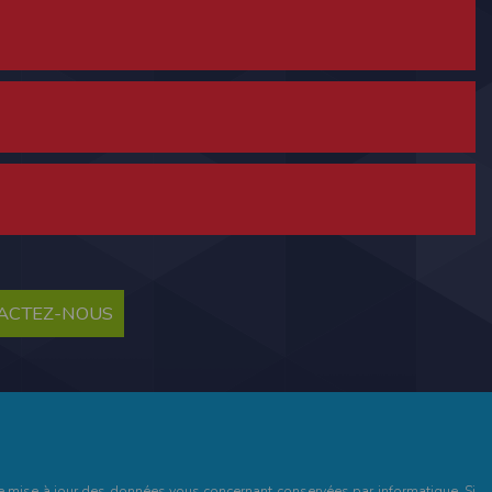
ne tablette ou un smartphone.
vous disposez d'un compte membre, retenir
TACTEZ-NOUS
pulse.run
te à été déclaré à la Commission Nationale de
 des fonctionnalités du site. Les données
 pages web, et d'effectuer une localisation
es que vous nous transmettez volontairement
et de mise à jour des données vous concernant conservées par informatique. Si