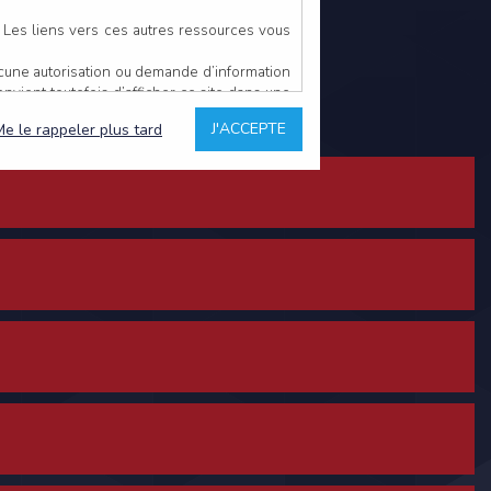
. Les liens vers ces autres ressources vous
ucune autorisation ou demande d’information
convient toutefois d’afficher ce site dans une
u’il estime non conforme à l’objet du site
J'ACCEPTE
Me le rappeler plus tard
es comme étant fiables.
rs typographiques.
n sur ce site.
ent avoir fait l’objet de mises à jour. En
teur en prend connaissance.
de l’utilisateur, qui assume la totalité des
ernier.
e l’interprétation ou de l’utilisation des
 événement hors du contrôle de l’EDITEUR, et
des services.
sions et des performances en terme de temps