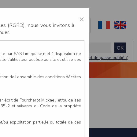
×
les (RGPD), nous vous invitons à
nuer.
enté par SAS Timepulse,met à disposition de
Mot de passe oublié ?
le l’utilisateur accède au site et utilise ses
NTACTEZ-NOUS
DEVIS
VIDÉO LIVE
tation de l’ensemble des conditions décrites
par écrit de Fourcherot Mickael et/ou de ses
 335-2 et suivants du Code de la propriété
ou exploitation partielle ou totale de ces