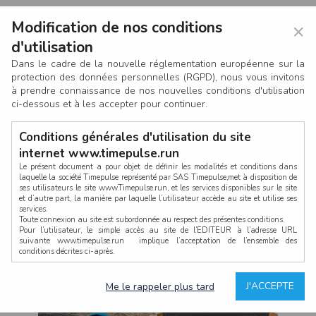
Modification de nos conditions
×
d'utilisation
Dans le cadre de la nouvelle réglementation européenne sur la
protection des données personnelles (RGPD), nous vous invitons
à prendre connaissance de nos nouvelles conditions d'utilisation
ci-dessous et à les accepter pour continuer.
Conditions générales d'utilisation du site
internet www.timepulse.run
Le présent document a pour objet de définir les modalités et conditions dans
laquelle la société Timepulse représenté par SAS Timepulse,met à disposition de
ses utilisateurs le site www.Timepulse.run, et les services disponibles sur le site
CONNEXION
et d’autre part, la manière par laquelle l’utilisateur accède au site et utilise ses
services.
Toute connexion au site est subordonnée au respect des présentes conditions.
Pour l’utilisateur, le simple accès au site de l’EDITEUR à l’adresse URL
suivante www.timepulse.run implique l’acceptation de l’ensemble des
conditions décrites ci-après.
Propriété intellectuelle
Mot de passe oublié ?
J'ACCEPTE
Me le rappeler plus tard
La structure générale du site www.timepulse.run, par quelque procédé que ce
soit, sans l'autorisation préalable et par écrit de Fourcherot Mickael et/ou de ses
partenaires est strictement interdite et serait susceptible de constituer une