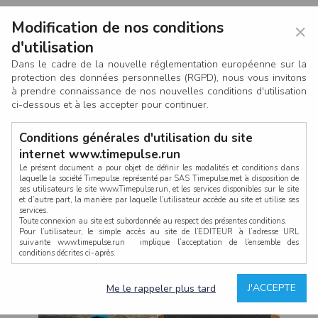
Modification de nos conditions
×
d'utilisation
Dans le cadre de la nouvelle réglementation européenne sur la
protection des données personnelles (RGPD), nous vous invitons
à prendre connaissance de nos nouvelles conditions d'utilisation
ci-dessous et à les accepter pour continuer.
Conditions générales d'utilisation du site
internet www.timepulse.run
Le présent document a pour objet de définir les modalités et conditions dans
laquelle la société Timepulse représenté par SAS Timepulse,met à disposition de
ses utilisateurs le site www.Timepulse.run, et les services disponibles sur le site
CONNEXION
et d’autre part, la manière par laquelle l’utilisateur accède au site et utilise ses
services.
Toute connexion au site est subordonnée au respect des présentes conditions.
Pour l’utilisateur, le simple accès au site de l’EDITEUR à l’adresse URL
suivante www.timepulse.run implique l’acceptation de l’ensemble des
conditions décrites ci-après.
Propriété intellectuelle
Mot de passe oublié ?
J'ACCEPTE
Me le rappeler plus tard
La structure générale du site www.timepulse.run, par quelque procédé que ce
soit, sans l'autorisation préalable et par écrit de Fourcherot Mickael et/ou de ses
partenaires est strictement interdite et serait susceptible de constituer une