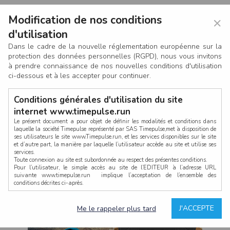
Modification de nos conditions
×
d'utilisation
Dans le cadre de la nouvelle réglementation européenne sur la
protection des données personnelles (RGPD), nous vous invitons
à prendre connaissance de nos nouvelles conditions d'utilisation
ci-dessous et à les accepter pour continuer.
Conditions générales d'utilisation du site
internet www.timepulse.run
Le présent document a pour objet de définir les modalités et conditions dans
laquelle la société Timepulse représenté par SAS Timepulse,met à disposition de
ses utilisateurs le site www.Timepulse.run, et les services disponibles sur le site
CONNEXION
et d’autre part, la manière par laquelle l’utilisateur accède au site et utilise ses
services.
Toute connexion au site est subordonnée au respect des présentes conditions.
Pour l’utilisateur, le simple accès au site de l’EDITEUR à l’adresse URL
suivante www.timepulse.run implique l’acceptation de l’ensemble des
conditions décrites ci-après.
Propriété intellectuelle
Mot de passe oublié ?
J'ACCEPTE
Me le rappeler plus tard
La structure générale du site www.timepulse.run, par quelque procédé que ce
soit, sans l'autorisation préalable et par écrit de Fourcherot Mickael et/ou de ses
partenaires est strictement interdite et serait susceptible de constituer une