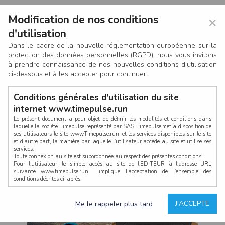
Modification de nos conditions
×
d'utilisation
Dans le cadre de la nouvelle réglementation européenne sur la
protection des données personnelles (RGPD), nous vous invitons
à prendre connaissance de nos nouvelles conditions d'utilisation
ci-dessous et à les accepter pour continuer.
Conditions générales d'utilisation du site
internet www.timepulse.run
Le présent document a pour objet de définir les modalités et conditions dans
laquelle la société Timepulse représenté par SAS Timepulse,met à disposition de
ses utilisateurs le site www.Timepulse.run, et les services disponibles sur le site
CONNEXION
et d’autre part, la manière par laquelle l’utilisateur accède au site et utilise ses
services.
Toute connexion au site est subordonnée au respect des présentes conditions.
Pour l’utilisateur, le simple accès au site de l’EDITEUR à l’adresse URL
suivante www.timepulse.run implique l’acceptation de l’ensemble des
conditions décrites ci-après.
Propriété intellectuelle
Mot de passe oublié ?
J'ACCEPTE
Me le rappeler plus tard
La structure générale du site www.timepulse.run, par quelque procédé que ce
soit, sans l'autorisation préalable et par écrit de Fourcherot Mickael et/ou de ses
partenaires est strictement interdite et serait susceptible de constituer une