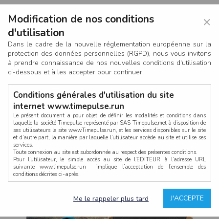
Modification de nos conditions
×
d'utilisation
Dans le cadre de la nouvelle réglementation européenne sur la
protection des données personnelles (RGPD), nous vous invitons
à prendre connaissance de nos nouvelles conditions d'utilisation
ci-dessous et à les accepter pour continuer.
Conditions générales d'utilisation du site
internet www.timepulse.run
Le présent document a pour objet de définir les modalités et conditions dans
laquelle la société Timepulse représenté par SAS Timepulse,met à disposition de
ses utilisateurs le site www.Timepulse.run, et les services disponibles sur le site
CONNEXION
et d’autre part, la manière par laquelle l’utilisateur accède au site et utilise ses
services.
Toute connexion au site est subordonnée au respect des présentes conditions.
Pour l’utilisateur, le simple accès au site de l’EDITEUR à l’adresse URL
suivante www.timepulse.run implique l’acceptation de l’ensemble des
conditions décrites ci-après.
Propriété intellectuelle
Mot de passe oublié ?
J'ACCEPTE
Me le rappeler plus tard
La structure générale du site www.timepulse.run, par quelque procédé que ce
soit, sans l'autorisation préalable et par écrit de Fourcherot Mickael et/ou de ses
partenaires est strictement interdite et serait susceptible de constituer une