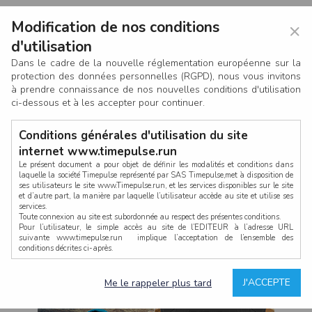
Modification de nos conditions
×
d'utilisation
Dans le cadre de la nouvelle réglementation européenne sur la
protection des données personnelles (RGPD), nous vous invitons
à prendre connaissance de nos nouvelles conditions d'utilisation
ci-dessous et à les accepter pour continuer.
Conditions générales d'utilisation du site
internet www.timepulse.run
Le présent document a pour objet de définir les modalités et conditions dans
laquelle la société Timepulse représenté par SAS Timepulse,met à disposition de
ses utilisateurs le site www.Timepulse.run, et les services disponibles sur le site
CONNEXION
et d’autre part, la manière par laquelle l’utilisateur accède au site et utilise ses
services.
Toute connexion au site est subordonnée au respect des présentes conditions.
Pour l’utilisateur, le simple accès au site de l’EDITEUR à l’adresse URL
suivante www.timepulse.run implique l’acceptation de l’ensemble des
conditions décrites ci-après.
Propriété intellectuelle
Mot de passe oublié ?
J'ACCEPTE
Me le rappeler plus tard
La structure générale du site www.timepulse.run, par quelque procédé que ce
soit, sans l'autorisation préalable et par écrit de Fourcherot Mickael et/ou de ses
partenaires est strictement interdite et serait susceptible de constituer une