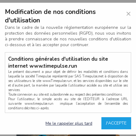
Modification de nos conditions
×
d'utilisation
Dans le cadre de la nouvelle réglementation européenne sur la
protection des données personnelles (RGPD), nous vous invitons
à prendre connaissance de nos nouvelles conditions d'utilisation
ci-dessous et à les accepter pour continuer.
Conditions générales d'utilisation du site
internet www.timepulse.run
Le présent document a pour objet de définir les modalités et conditions dans
laquelle la société Timepulse représenté par SAS Timepulse,met à disposition de
ses utilisateurs le site www.Timepulse.run, et les services disponibles sur le site
CONNEXION
et d’autre part, la manière par laquelle l’utilisateur accède au site et utilise ses
services.
Toute connexion au site est subordonnée au respect des présentes conditions.
Pour l’utilisateur, le simple accès au site de l’EDITEUR à l’adresse URL
suivante www.timepulse.run implique l’acceptation de l’ensemble des
conditions décrites ci-après.
Propriété intellectuelle
Mot de passe oublié ?
J'ACCEPTE
Me le rappeler plus tard
La structure générale du site www.timepulse.run, par quelque procédé que ce
soit, sans l'autorisation préalable et par écrit de Fourcherot Mickael et/ou de ses
partenaires est strictement interdite et serait susceptible de constituer une