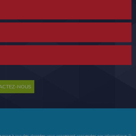
ne tablette ou un smartphone.
vous disposez d'un compte membre, retenir
TACTEZ-NOUS
pulse.run
te à été déclaré à la Commission Nationale de
 des fonctionnalités du site. Les données
 pages web, et d'effectuer une localisation
es que vous nous transmettez volontairement
et de mise à jour des données vous concernant conservées par informatique. Si