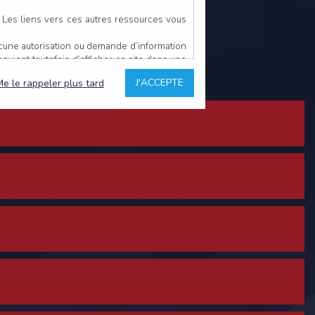
. Les liens vers ces autres ressources vous
ucune autorisation ou demande d’information
convient toutefois d’afficher ce site dans une
u’il estime non conforme à l’objet du site
J'ACCEPTE
Me le rappeler plus tard
es comme étant fiables.
rs typographiques.
n sur ce site.
ent avoir fait l’objet de mises à jour. En
teur en prend connaissance.
de l’utilisateur, qui assume la totalité des
ernier.
e l’interprétation ou de l’utilisation des
 événement hors du contrôle de l’EDITEUR, et
des services.
sions et des performances en terme de temps