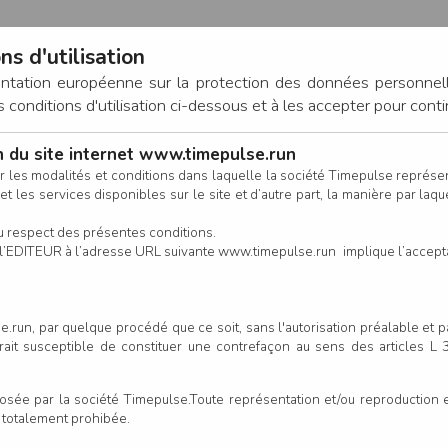
ns d'utilisation
entation européenne sur la protection des données personnel
onditions d'utilisation ci-dessous et à les accepter pour conti
on du site internet www.timepulse.run
CONNEXION
r les modalités et conditions dans laquelle la société Timepulse représ
t les services disponibles sur le site et d’autre part, la manière par laquel
CALENDRIER
RÉSULTATS
INSCRIPTION EN LIGNE
CO
u respect des présentes conditions.
 de l’EDITEUR à l’adresse URL suivante www.timepulse.run implique l’accep
.run, par quelque procédé que ce soit, sans l'autorisation préalable et 
serait susceptible de constituer une contrefaçon au sens des articles L
e par la société Timepulse.Toute représentation et/ou reproduction et/
t totalement prohibée.