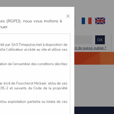
×
les (RGPD), nous vous invitons à
nuer.
enté par SAS Timepulse,met à disposition de
Mot de passe oublié ?
le l’utilisateur accède au site et utilise ses
NTACTEZ-NOUS
DEVIS
VIDÉO LIVE
tation de l’ensemble des conditions décrites
par écrit de Fourcherot Mickael et/ou de ses
 335-2 et suivants du Code de la propriété
ou exploitation partielle ou totale de ces