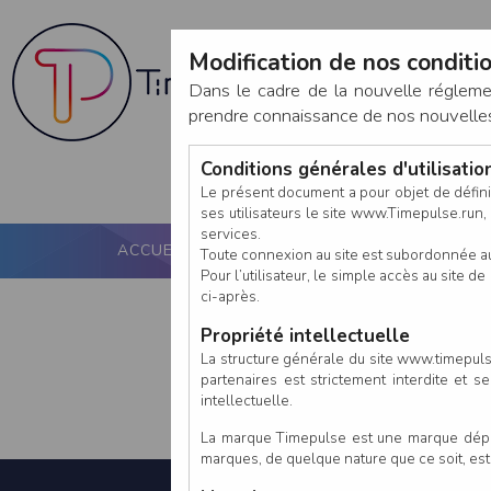
Modification de nos conditio
Dans le cadre de la nouvelle réglem
prendre connaissance de nos nouvelles c
Conditions générales d'utilisati
Le présent document a pour objet de défini
ses utilisateurs le site www.Timepulse.run, e
services.
ACCUEIL
PUCE ACTIVE
NOS SERVICES
Toute connexion au site est subordonnée a
Pour l’utilisateur, le simple accès au site
ci-après.
Propriété intellectuelle
La structure générale du site www.timepulse
partenaires est strictement interdite et 
intellectuelle.
La marque Timepulse est une marque déposé
marques, de quelque nature que ce soit, es