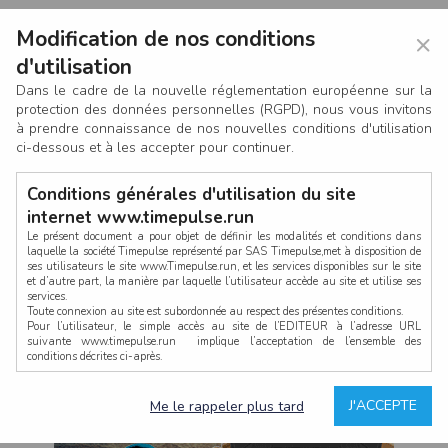
Modification de nos conditions
×
d'utilisation
Dans le cadre de la nouvelle réglementation européenne sur la
protection des données personnelles (RGPD), nous vous invitons
à prendre connaissance de nos nouvelles conditions d'utilisation
ci-dessous et à les accepter pour continuer.
Conditions générales d'utilisation du site
internet www.timepulse.run
Le présent document a pour objet de définir les modalités et conditions dans
laquelle la société Timepulse représenté par SAS Timepulse,met à disposition de
ses utilisateurs le site www.Timepulse.run, et les services disponibles sur le site
CONNEXION
et d’autre part, la manière par laquelle l’utilisateur accède au site et utilise ses
services.
Toute connexion au site est subordonnée au respect des présentes conditions.
Pour l’utilisateur, le simple accès au site de l’EDITEUR à l’adresse URL
suivante www.timepulse.run implique l’acceptation de l’ensemble des
conditions décrites ci-après.
Propriété intellectuelle
Mot de passe oublié ?
J'ACCEPTE
Me le rappeler plus tard
La structure générale du site www.timepulse.run, par quelque procédé que ce
soit, sans l'autorisation préalable et par écrit de Fourcherot Mickael et/ou de ses
partenaires est strictement interdite et serait susceptible de constituer une