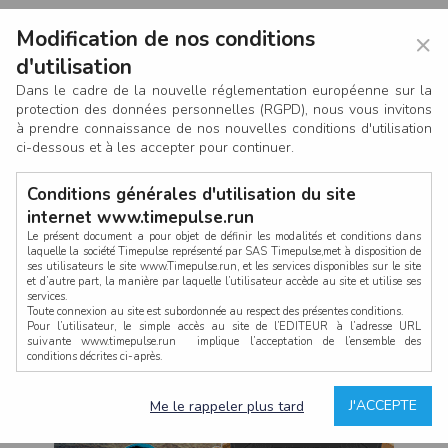
Modification de nos conditions
×
d'utilisation
Dans le cadre de la nouvelle réglementation européenne sur la
protection des données personnelles (RGPD), nous vous invitons
à prendre connaissance de nos nouvelles conditions d'utilisation
ci-dessous et à les accepter pour continuer.
Conditions générales d'utilisation du site
internet www.timepulse.run
Le présent document a pour objet de définir les modalités et conditions dans
laquelle la société Timepulse représenté par SAS Timepulse,met à disposition de
ses utilisateurs le site www.Timepulse.run, et les services disponibles sur le site
CONNEXION
et d’autre part, la manière par laquelle l’utilisateur accède au site et utilise ses
services.
Toute connexion au site est subordonnée au respect des présentes conditions.
Pour l’utilisateur, le simple accès au site de l’EDITEUR à l’adresse URL
suivante www.timepulse.run implique l’acceptation de l’ensemble des
conditions décrites ci-après.
Propriété intellectuelle
Mot de passe oublié ?
J'ACCEPTE
Me le rappeler plus tard
La structure générale du site www.timepulse.run, par quelque procédé que ce
soit, sans l'autorisation préalable et par écrit de Fourcherot Mickael et/ou de ses
partenaires est strictement interdite et serait susceptible de constituer une