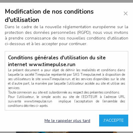
Modification de nos conditions
×
d'utilisation
Dans le cadre de la nouvelle réglementation européenne sur la
protection des données personnelles (RGPD), nous vous invitons
à prendre connaissance de nos nouvelles conditions d'utilisation
ci-dessous et à les accepter pour continuer.
Conditions générales d'utilisation du site
internet www.timepulse.run
Le présent document a pour objet de définir les modalités et conditions dans
laquelle la société Timepulse représenté par SAS Timepulse,met à disposition de
ses utilisateurs le site www.Timepulse.run, et les services disponibles sur le site
CONNEXION
et d’autre part, la manière par laquelle l’utilisateur accède au site et utilise ses
services.
Toute connexion au site est subordonnée au respect des présentes conditions.
Pour l’utilisateur, le simple accès au site de l’EDITEUR à l’adresse URL
suivante www.timepulse.run implique l’acceptation de l’ensemble des
conditions décrites ci-après.
Propriété intellectuelle
Mot de passe oublié ?
J'ACCEPTE
Me le rappeler plus tard
La structure générale du site www.timepulse.run, par quelque procédé que ce
soit, sans l'autorisation préalable et par écrit de Fourcherot Mickael et/ou de ses
partenaires est strictement interdite et serait susceptible de constituer une