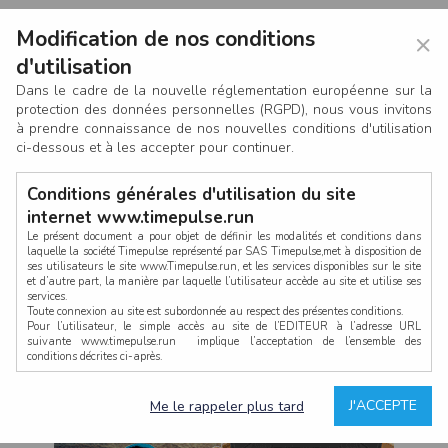
Modification de nos conditions
×
d'utilisation
Dans le cadre de la nouvelle réglementation européenne sur la
protection des données personnelles (RGPD), nous vous invitons
à prendre connaissance de nos nouvelles conditions d'utilisation
ci-dessous et à les accepter pour continuer.
Conditions générales d'utilisation du site
internet www.timepulse.run
Le présent document a pour objet de définir les modalités et conditions dans
laquelle la société Timepulse représenté par SAS Timepulse,met à disposition de
ses utilisateurs le site www.Timepulse.run, et les services disponibles sur le site
CONNEXION
et d’autre part, la manière par laquelle l’utilisateur accède au site et utilise ses
services.
Toute connexion au site est subordonnée au respect des présentes conditions.
Pour l’utilisateur, le simple accès au site de l’EDITEUR à l’adresse URL
suivante www.timepulse.run implique l’acceptation de l’ensemble des
conditions décrites ci-après.
Propriété intellectuelle
Mot de passe oublié ?
J'ACCEPTE
Me le rappeler plus tard
La structure générale du site www.timepulse.run, par quelque procédé que ce
soit, sans l'autorisation préalable et par écrit de Fourcherot Mickael et/ou de ses
partenaires est strictement interdite et serait susceptible de constituer une