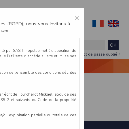
×
les (RGPD), nous vous invitons à
nuer.
enté par SAS Timepulse,met à disposition de
Mot de passe oublié ?
le l’utilisateur accède au site et utilise ses
NTACTEZ-NOUS
DEVIS
VIDÉO LIVE
tation de l’ensemble des conditions décrites
par écrit de Fourcherot Mickael et/ou de ses
 335-2 et suivants du Code de la propriété
ou exploitation partielle ou totale de ces