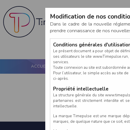
Modification de nos conditio
Dans le cadre de la nouvelle réglem
prendre connaissance de nos nouvelles c
Conditions générales d'utilisati
Le présent document a pour objet de défini
ses utilisateurs le site www.Timepulse.run, e
services.
ACCUEIL
PUCE ACTIVE
NOS SERVICES
Toute connexion au site est subordonnée a
Pour l’utilisateur, le simple accès au site
ci-après.
Propriété intellectuelle
La structure générale du site www.timepulse
partenaires est strictement interdite et 
intellectuelle.
La marque Timepulse est une marque déposé
marques, de quelque nature que ce soit, es