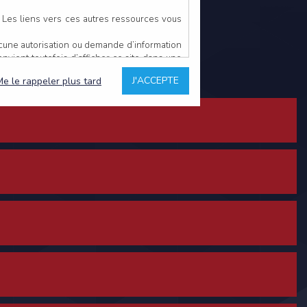
. Les liens vers ces autres ressources vous
ucune autorisation ou demande d’information
convient toutefois d’afficher ce site dans une
u’il estime non conforme à l’objet du site
J'ACCEPTE
Me le rappeler plus tard
es comme étant fiables.
rs typographiques.
n sur ce site.
ent avoir fait l’objet de mises à jour. En
teur en prend connaissance.
de l’utilisateur, qui assume la totalité des
ernier.
e l’interprétation ou de l’utilisation des
 événement hors du contrôle de l’EDITEUR, et
des services.
sions et des performances en terme de temps