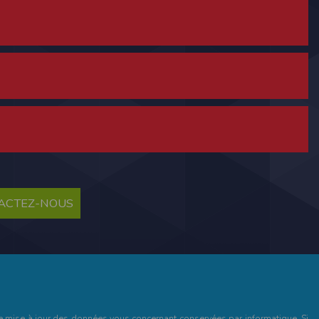
ne tablette ou un smartphone.
vous disposez d'un compte membre, retenir
TACTEZ-NOUS
pulse.run
te à été déclaré à la Commission Nationale de
 des fonctionnalités du site. Les données
 pages web, et d'effectuer une localisation
es que vous nous transmettez volontairement
et de mise à jour des données vous concernant conservées par informatique. Si