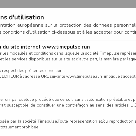
ns d'utilisation
entation européenne sur la protection des données personnel
onditions d'utilisation ci-dessous et à les accepter pour conti
on du site internet www.timepulse.run
CONNEXION
r les modalités et conditions dans laquelle la société Timepulse représ
t les services disponibles sur le site et d’autre part, la manière par laquel
CALENDRIER
RÉSULTATS
INSCRIPTION EN LIGNE
CO
u respect des présentes conditions.
 de l’EDITEUR à l’adresse URL suivante www.timepulse.run implique l’accep
.run, par quelque procédé que ce soit, sans l'autorisation préalable et 
serait susceptible de constituer une contrefaçon au sens des articles L
e par la société Timepulse.Toute représentation et/ou reproduction et/
t totalement prohibée.