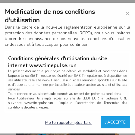
Modification de nos conditions
×
d'utilisation
Dans le cadre de la nouvelle réglementation européenne sur la
protection des données personnelles (RGPD), nous vous invitons
à prendre connaissance de nos nouvelles conditions d'utilisation
ci-dessous et à les accepter pour continuer.
Conditions générales d'utilisation du site
internet www.timepulse.run
Le présent document a pour objet de définir les modalités et conditions dans
laquelle la société Timepulse représenté par SAS Timepulse,met à disposition de
ses utilisateurs le site www.Timepulse.run, et les services disponibles sur le site
CONNEXION
et d’autre part, la manière par laquelle l’utilisateur accède au site et utilise ses
services.
Toute connexion au site est subordonnée au respect des présentes conditions.
Pour l’utilisateur, le simple accès au site de l’EDITEUR à l’adresse URL
suivante www.timepulse.run implique l’acceptation de l’ensemble des
conditions décrites ci-après.
Propriété intellectuelle
Mot de passe oublié ?
J'ACCEPTE
Me le rappeler plus tard
La structure générale du site www.timepulse.run, par quelque procédé que ce
soit, sans l'autorisation préalable et par écrit de Fourcherot Mickael et/ou de ses
partenaires est strictement interdite et serait susceptible de constituer une