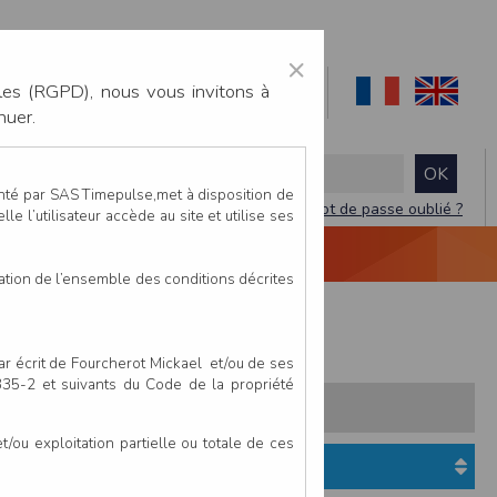
×
les (RGPD), nous vous invitons à
nuer.
enté par SAS Timepulse,met à disposition de
Mot de passe oublié ?
le l’utilisateur accède au site et utilise ses
NTACTEZ-NOUS
DEVIS
VIDÉO LIVE
tation de l’ensemble des conditions décrites
Aquathlon S en relais
par écrit de Fourcherot Mickael et/ou de ses
 335-2 et suivants du Code de la propriété
s:
Pays
Club
ou exploitation partielle ou totale de ces
uipe
Etat du dossier