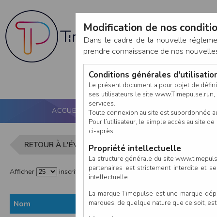
Modification de nos conditio
Dans le cadre de la nouvelle réglem
prendre connaissance de nos nouvelles c
Conditions générales d'utilisati
Le présent document a pour objet de défini
ses utilisateurs le site www.Timepulse.run, e
services.
ACCUEIL
PUCE ACTIVE
NOS SERVICES
Toute connexion au site est subordonnée a
Pour l’utilisateur, le simple accès au site
ci-après.
Liste des in
RETOUR À L'ÉVÈNEMENT
Propriété intellectuelle
La structure générale du site www.timepulse
partenaires est strictement interdite et 
Afficher
inscrits par page
intellectuelle.
La marque Timepulse est une marque déposé
marques, de quelque nature que ce soit, es
Nom
Prénom