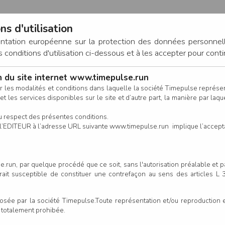
ns d'utilisation
entation européenne sur la protection des données personnel
onditions d'utilisation ci-dessous et à les accepter pour conti
on du site internet www.timepulse.run
CONNEXION
r les modalités et conditions dans laquelle la société Timepulse représ
t les services disponibles sur le site et d’autre part, la manière par laquel
CALENDRIER
RÉSULTATS
INSCRIPTION EN LIGNE
CO
u respect des présentes conditions.
 de l’EDITEUR à l’adresse URL suivante www.timepulse.run implique l’accep
scrits - Aquathlon S en relais
.run, par quelque procédé que ce soit, sans l'autorisation préalable et 
serait susceptible de constituer une contrefaçon au sens des articles L
Colonne
e par la société Timepulse.Toute représentation et/ou reproduction et/
t totalement prohibée.
Club/Asso.
Eq