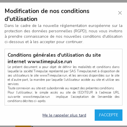
Modification de nos conditions
×
d'utilisation
Dans le cadre de la nouvelle réglementation européenne sur la
protection des données personnelles (RGPD), nous vous invitons
à prendre connaissance de nos nouvelles conditions d'utilisation
ci-dessous et à les accepter pour continuer.
Conditions générales d'utilisation du site
internet www.timepulse.run
Le présent document a pour objet de définir les modalités et conditions dans
laquelle la société Timepulse représenté par SAS Timepulse,met à disposition de
ses utilisateurs le site www.Timepulse.run, et les services disponibles sur le site
CONNEXION
et d’autre part, la manière par laquelle l’utilisateur accède au site et utilise ses
services.
Toute connexion au site est subordonnée au respect des présentes conditions.
Pour l’utilisateur, le simple accès au site de l’EDITEUR à l’adresse URL
suivante www.timepulse.run implique l’acceptation de l’ensemble des
conditions décrites ci-après.
Propriété intellectuelle
Mot de passe oublié ?
J'ACCEPTE
Me le rappeler plus tard
La structure générale du site www.timepulse.run, par quelque procédé que ce
soit, sans l'autorisation préalable et par écrit de Fourcherot Mickael et/ou de ses
partenaires est strictement interdite et serait susceptible de constituer une