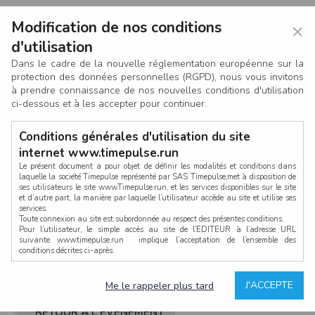
Modification de nos conditions
×
d'utilisation
Dans le cadre de la nouvelle réglementation européenne sur la
protection des données personnelles (RGPD), nous vous invitons
à prendre connaissance de nos nouvelles conditions d'utilisation
ci-dessous et à les accepter pour continuer.
Conditions générales d'utilisation du site
internet www.timepulse.run
Le présent document a pour objet de définir les modalités et conditions dans
laquelle la société Timepulse représenté par SAS Timepulse,met à disposition de
ses utilisateurs le site www.Timepulse.run, et les services disponibles sur le site
CONNEXION
et d’autre part, la manière par laquelle l’utilisateur accède au site et utilise ses
services.
Toute connexion au site est subordonnée au respect des présentes conditions.
Pour l’utilisateur, le simple accès au site de l’EDITEUR à l’adresse URL
suivante www.timepulse.run implique l’acceptation de l’ensemble des
conditions décrites ci-après.
Propriété intellectuelle
Mot de passe oublié ?
J'ACCEPTE
Me le rappeler plus tard
La structure générale du site www.timepulse.run, par quelque procédé que ce
soit, sans l'autorisation préalable et par écrit de Fourcherot Mickael et/ou de ses
partenaires est strictement interdite et serait susceptible de constituer une
RETOUR À L'ÉVÈNEMENT