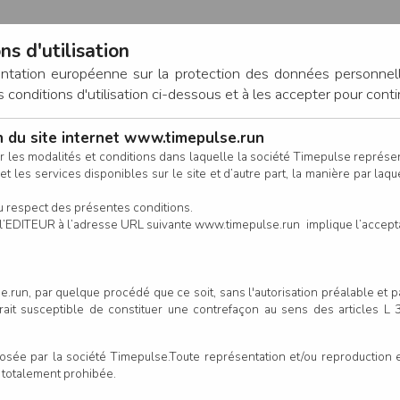
ns d'utilisation
entation européenne sur la protection des données personnel
onditions d'utilisation ci-dessous et à les accepter pour conti
on du site internet www.timepulse.run
CONNEXION
r les modalités et conditions dans laquelle la société Timepulse représ
t les services disponibles sur le site et d’autre part, la manière par laquel
CALENDRIER
RÉSULTATS
INSCRIPTION EN LIGNE
CO
u respect des présentes conditions.
 de l’EDITEUR à l’adresse URL suivante www.timepulse.run implique l’accep
.run, par quelque procédé que ce soit, sans l'autorisation préalable et 
serait susceptible de constituer une contrefaçon au sens des articles L
e par la société Timepulse.Toute représentation et/ou reproduction et/
t totalement prohibée.