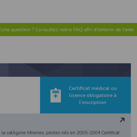
pr.xml
 avant qu’elles ne transitent sur le réseau.
n utilisant les dernières technologies de
Une question ? Consultez notre FAQ afin d'obtenir de l'aide
i n’est pas accessible depuis l’extérieur.
ience sur notre site peut en être affectée
ossibilité d'accéder à certaines pages ou
te de la finalité des cookies.
Certificat médical ou
licence obligatoire à
l’inscription
 la catégorie Minimes, pilotes nés en 2005-2004 Certificat