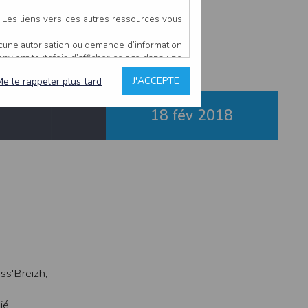
ur-Lié
. Les liens vers ces autres ressources vous
ucune autorisation ou demande d’information
convient toutefois d’afficher ce site dans une
u’il estime non conforme à l’objet du site
J'ACCEPTE
Me le rappeler plus tard
18 fév
2018
es comme étant fiables.
rs typographiques.
n sur ce site.
ent avoir fait l’objet de mises à jour. En
teur en prend connaissance.
de l’utilisateur, qui assume la totalité des
ernier.
e l’interprétation ou de l’utilisation des
s'Breizh,
 événement hors du contrôle de l’EDITEUR, et
des services.
ié.
sions et des performances en terme de temps