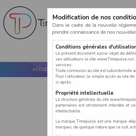
Modification de nos conditio
Dans le cadre de la nouvelle réglem
prendre connaissance de nos nouvelles c
Conditions générales d'utilisati
Le présent document a pour objet de défini
ses utilisateurs le site www.Timepulse.run, e
services.
ACCUEIL
PUCE ACTIVE
NOS SERVICES
Toute connexion au site est subordonnée a
Pour l’utilisateur, le simple accès au site
ci-après.
Propriété intellectuelle
La structure générale du site www.timepulse
partenaires est strictement interdite et 
intellectuelle.
La marque Timepulse est une marque déposé
marques, de quelque nature que ce soit, es