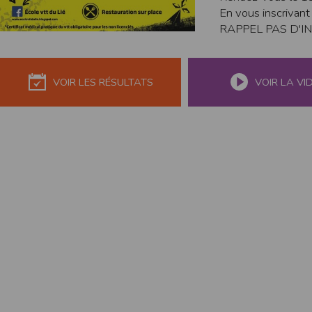
de réponse ou de qualité. Il n’est prévu auc
En vous inscrivant
RAPPEL PAS D'IN
La responsabilité de l’éditeur ne saurait êtr
Par ailleurs, l’EDITEUR peut être amené à in
reconnaît et accepte que l’EDITEUR ne soit 
VOIR LES RÉSULTATS
VOIR LA VI
Modification des conditions d’util
L’EDITEUR se réserve la possibilité de modi
et/ou de son exploitation.
Règles d'usage d'Internet
L’utilisateur déclare accepter les caractéris
L’EDITEUR n’assume aucune responsabilité su
caractéristiques des données qui pourraient 
L’utilisateur reconnaît que les données ci
information jugée par l’utilisateur de nature 
L’utilisateur reconnaît que les données cir
L’utilisateur est seul responsable de l’usage
L’utilisateur reconnaît que l’EDITEUR ne di
L'éditeur informe que les utilisateurs du si
L'éditeur informe que les utilisateurs du
calendrier du site.