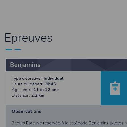
Sécurisation des données
Les données sont hébergées par l'héberge
Toutes les communications entre votre navig
Par ailleurs, les mots de passe ne sont 
sécurisation des mots de passe. Enfin, les c
Epreuves
Paramétrer votre navigateur int
Vous pouvez à tout moment choisir de désa
comme par exemple et sans être exhaustif
encore la perte de vos préférences sur cer
Benjamins
Afin de gérer les cookies au plus près de v
Internet Explorer
Type d’épreuve :
Individuel
Dans Internet Explorer, cliquez sur le bout
Heure du départ :
9h45
Sous l'onglet
Général
, sous
Historique de n
Age : entre
11 et 12 ans
Cliquez sur le bouton
Afficher les fichiers
.
Distance :
2.2 km
Firefox
Allez dans l'onglet
Outils du navigateur
puis
Observations
Dans la fenêtre qui s'affiche, choisissez
Vie
Safari
3 tours Epreuve réservée à la catégorie Benjamins, pilotes 