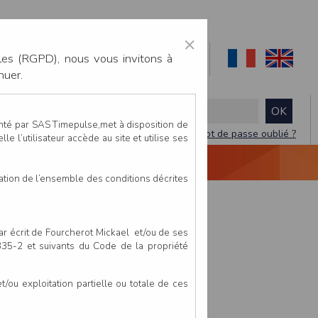
×
les (RGPD), nous vous invitons à
nuer.
enté par SAS Timepulse,met à disposition de
Mot de passe oublié ?
le l’utilisateur accède au site et utilise ses
NTACTEZ-NOUS
DEVIS
VIDÉO LIVE
tation de l’ensemble des conditions décrites
par écrit de Fourcherot Mickael et/ou de ses
 335-2 et suivants du Code de la propriété
ou exploitation partielle ou totale de ces