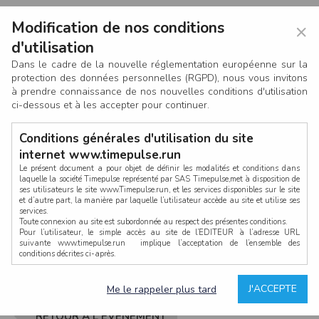
Modification de nos conditions
×
d'utilisation
Dans le cadre de la nouvelle réglementation européenne sur la
protection des données personnelles (RGPD), nous vous invitons
à prendre connaissance de nos nouvelles conditions d'utilisation
ci-dessous et à les accepter pour continuer.
Conditions générales d'utilisation du site
internet www.timepulse.run
Le présent document a pour objet de définir les modalités et conditions dans
laquelle la société Timepulse représenté par SAS Timepulse,met à disposition de
ses utilisateurs le site www.Timepulse.run, et les services disponibles sur le site
CONNEXION
et d’autre part, la manière par laquelle l’utilisateur accède au site et utilise ses
services.
Toute connexion au site est subordonnée au respect des présentes conditions.
Pour l’utilisateur, le simple accès au site de l’EDITEUR à l’adresse URL
suivante www.timepulse.run implique l’acceptation de l’ensemble des
conditions décrites ci-après.
Propriété intellectuelle
Mot de passe oublié ?
J'ACCEPTE
Me le rappeler plus tard
La structure générale du site www.timepulse.run, par quelque procédé que ce
soit, sans l'autorisation préalable et par écrit de Fourcherot Mickael et/ou de ses
partenaires est strictement interdite et serait susceptible de constituer une
RETOUR À L'ÉVÈNEMENT