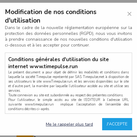
Modification de nos conditions
×
d'utilisation
Dans le cadre de la nouvelle réglementation européenne sur la
protection des données personnelles (RGPD), nous vous invitons
à prendre connaissance de nos nouvelles conditions d'utilisation
ci-dessous et à les accepter pour continuer.
Conditions générales d'utilisation du site
internet www.timepulse.run
Le présent document a pour objet de définir les modalités et conditions dans
laquelle la société Timepulse représenté par SAS Timepulse,met à disposition de
ses utilisateurs le site www.Timepulse.run, et les services disponibles sur le site
CONNEXION
et d’autre part, la manière par laquelle l’utilisateur accède au site et utilise ses
services.
Toute connexion au site est subordonnée au respect des présentes conditions.
Pour l’utilisateur, le simple accès au site de l’EDITEUR à l’adresse URL
suivante www.timepulse.run implique l’acceptation de l’ensemble des
conditions décrites ci-après.
Propriété intellectuelle
Mot de passe oublié ?
J'ACCEPTE
Me le rappeler plus tard
La structure générale du site www.timepulse.run, par quelque procédé que ce
soit, sans l'autorisation préalable et par écrit de Fourcherot Mickael et/ou de ses
partenaires est strictement interdite et serait susceptible de constituer une