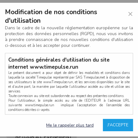
Modification de nos conditions
×
d'utilisation
Dans le cadre de la nouvelle réglementation européenne sur la
protection des données personnelles (RGPD), nous vous invitons
à prendre connaissance de nos nouvelles conditions d'utilisation
ci-dessous et à les accepter pour continuer.
Conditions générales d'utilisation du site
internet www.timepulse.run
Le présent document a pour objet de définir les modalités et conditions dans
laquelle la société Timepulse représenté par SAS Timepulse,met à disposition de
ses utilisateurs le site www.Timepulse.run, et les services disponibles sur le site
CONNEXION
et d’autre part, la manière par laquelle l’utilisateur accède au site et utilise ses
services.
Toute connexion au site est subordonnée au respect des présentes conditions.
Pour l’utilisateur, le simple accès au site de l’EDITEUR à l’adresse URL
suivante www.timepulse.run implique l’acceptation de l’ensemble des
conditions décrites ci-après.
Propriété intellectuelle
Mot de passe oublié ?
J'ACCEPTE
Me le rappeler plus tard
La structure générale du site www.timepulse.run, par quelque procédé que ce
soit, sans l'autorisation préalable et par écrit de Fourcherot Mickael et/ou de ses
partenaires est strictement interdite et serait susceptible de constituer une
RETOUR À L'ÉVÈNEMENT