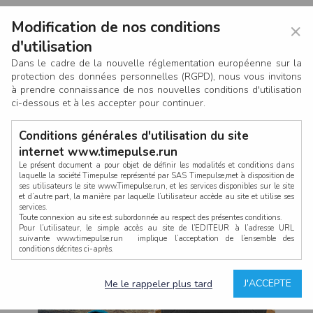
Modification de nos conditions
×
d'utilisation
Dans le cadre de la nouvelle réglementation européenne sur la
protection des données personnelles (RGPD), nous vous invitons
à prendre connaissance de nos nouvelles conditions d'utilisation
ci-dessous et à les accepter pour continuer.
Conditions générales d'utilisation du site
internet www.timepulse.run
Le présent document a pour objet de définir les modalités et conditions dans
laquelle la société Timepulse représenté par SAS Timepulse,met à disposition de
ses utilisateurs le site www.Timepulse.run, et les services disponibles sur le site
CONNEXION
et d’autre part, la manière par laquelle l’utilisateur accède au site et utilise ses
services.
Toute connexion au site est subordonnée au respect des présentes conditions.
Pour l’utilisateur, le simple accès au site de l’EDITEUR à l’adresse URL
suivante www.timepulse.run implique l’acceptation de l’ensemble des
conditions décrites ci-après.
Propriété intellectuelle
Mot de passe oublié ?
J'ACCEPTE
Me le rappeler plus tard
La structure générale du site www.timepulse.run, par quelque procédé que ce
soit, sans l'autorisation préalable et par écrit de Fourcherot Mickael et/ou de ses
partenaires est strictement interdite et serait susceptible de constituer une