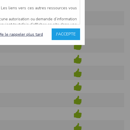
. Les liens vers ces autres ressources vous
ucune autorisation ou demande d’information
convient toutefois d’afficher ce site dans une
u’il estime non conforme à l’objet du site
J'ACCEPTE
Me le rappeler plus tard
es comme étant fiables.
rs typographiques.
n sur ce site.
ent avoir fait l’objet de mises à jour. En
teur en prend connaissance.
de l’utilisateur, qui assume la totalité des
ernier.
e l’interprétation ou de l’utilisation des
 événement hors du contrôle de l’EDITEUR, et
des services.
sions et des performances en terme de temps