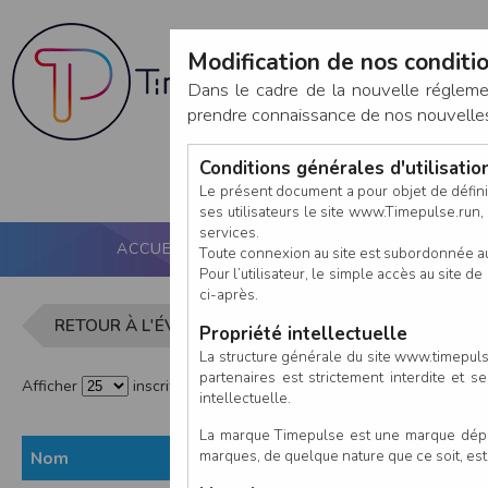
Modification de nos conditio
Dans le cadre de la nouvelle réglem
prendre connaissance de nos nouvelles c
Conditions générales d'utilisati
Le présent document a pour objet de défini
ses utilisateurs le site www.Timepulse.run, e
services.
ACCUEIL
PUCE ACTIVE
NOS SERVICES
Toute connexion au site est subordonnée a
Pour l’utilisateur, le simple accès au site
ci-après.
Liste des i
RETOUR À L'ÉVÈNEMENT
Propriété intellectuelle
La structure générale du site www.timepulse
partenaires est strictement interdite et 
Afficher
inscrits par page
intellectuelle.
La marque Timepulse est une marque déposé
marques, de quelque nature que ce soit, es
Nom
Prénom