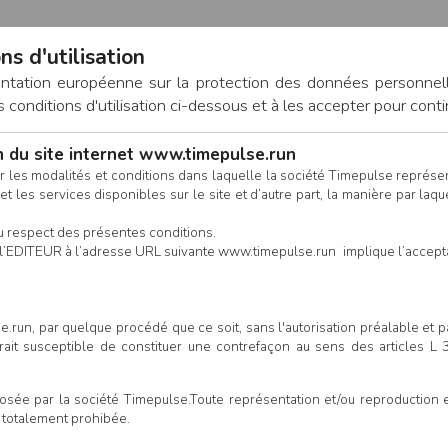
ns d'utilisation
entation européenne sur la protection des données personnel
onditions d'utilisation ci-dessous et à les accepter pour conti
on du site internet www.timepulse.run
CONNEXION
r les modalités et conditions dans laquelle la société Timepulse représ
t les services disponibles sur le site et d’autre part, la manière par laquel
CALENDRIER
RÉSULTATS
INSCRIPTION EN LIGNE
CO
u respect des présentes conditions.
 de l’EDITEUR à l’adresse URL suivante www.timepulse.run implique l’accep
nscrits - 4km700
4km700
.run, par quelque procédé que ce soit, sans l'autorisation préalable et 
serait susceptible de constituer une contrefaçon au sens des articles L
Colonne
e par la société Timepulse.Toute représentation et/ou reproduction et/
t totalement prohibée.
Club/Asso.