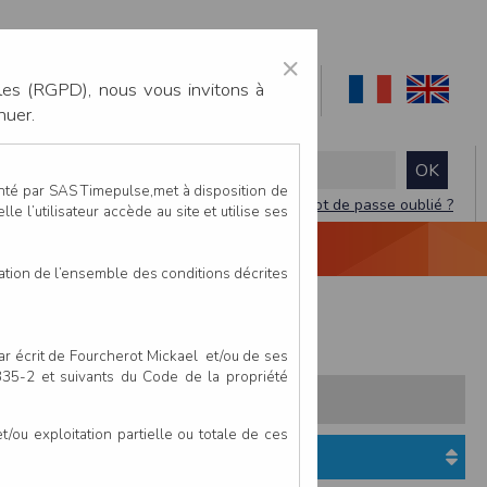
×
les (RGPD), nous vous invitons à
nuer.
enté par SAS Timepulse,met à disposition de
Mot de passe oublié ?
le l’utilisateur accède au site et utilise ses
NTACTEZ-NOUS
DEVIS
VIDÉO LIVE
tation de l’ensemble des conditions décrites
par écrit de Fourcherot Mickael et/ou de ses
 335-2 et suivants du Code de la propriété
s:
Pays
Club
ou exploitation partielle ou totale de ces
Etat du dossier