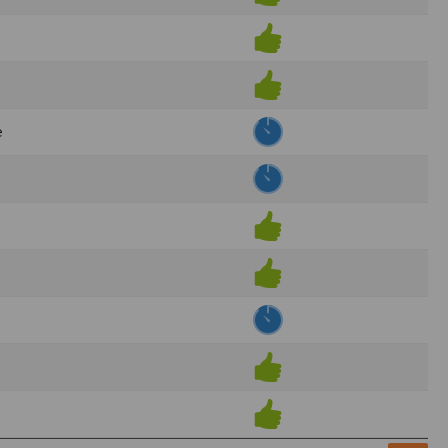
ens électronique ou téléphonique.
rvices.
e tout sans droit à indemnités. L’utilisateur
uler pour l’utilisateur ou tout tiers.
e
n afin de les adapter aux évolutions du site
elque forme que ce soit sur la nature et les
ements éventuels. La communication de toute
otégées par un droit de propriété.
sur Internet
e l'éditeur
t à participer à des épreuves inscrites au