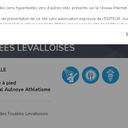
LEES LEVALLOISES
es liens hypertextes vers d’autres sites présents sur le réseau Internet
age de présentation de ce site sans autorisation expresse de l’EDITEUR. A
 l’égard d’un site qui souhaite établir un lien vers le site de l’éditeur. Il 
, l’EDITEUR se réserve le droit de demander la suppression d’un lien q
EES LEVALLOISES
ur ce site et/ou accessibles par ce site proviennent de sources considéré
s sont susceptibles de contenir des inexactitudes techniques et des erreu
er, dès que ces erreurs sont portées à sa connaissance.
actitude et la pertinence des informations et/ou documents mis à dispositio
LLE
les sur ce site sont susceptibles d’être modifiés à tout moment, et peuv
’une mise à jour entre le moment de leur téléchargement et celui où l’utilisa
 à pied
nts disponibles sur ce site se fait sous l’entière et seule responsabilité 
al Aulnoye Athletisme
 l’EDITEUR puisse être recherché à ce titre, et sans recours contre ce d
u responsable de tout dommage de quelque nature qu’il soit résultant d
r ce site.
des Foulées Levalloises.
 site 24 heures sur 24, 7 jours sur 7, sauf en cas de force majeure ou d’un
erventions de maintenance nécessaires au bon fonctionnement du site et 
 une disponibilité du site et/ou des services, une fiabilité des transmis