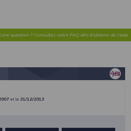
pr.xml
 avant qu’elles ne transitent sur le réseau.
n utilisant les dernières technologies de
i n’est pas accessible depuis l’extérieur.
Une question ? Consultez notre FAQ afin d'obtenir de l'aide
ience sur notre site peut en être affectée
ossibilité d'accéder à certaines pages ou
te de la finalité des cookies.
2007
et le
31/12/2013