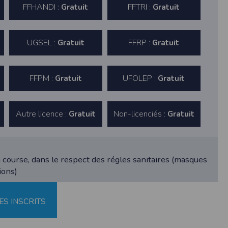
FFHANDI :
FFTRI :
Gratuit
Gratuit
UGSEL :
FFRP :
Gratuit
Gratuit
FFPM :
UFOLEP :
Gratuit
Gratuit
ne tablette ou un smartphone.
Autre licence :
Non-licenciés :
Gratuit
Gratuit
vous disposez d'un compte membre, retenir
pulse.run
course, dans le respect des régles sanitaires (masques
ions)
te à été déclaré à la Commission Nationale de
ES INSCRITS
 des fonctionnalités du site. Les données
 pages web, et d'effectuer une localisation
es que vous nous transmettez volontairement