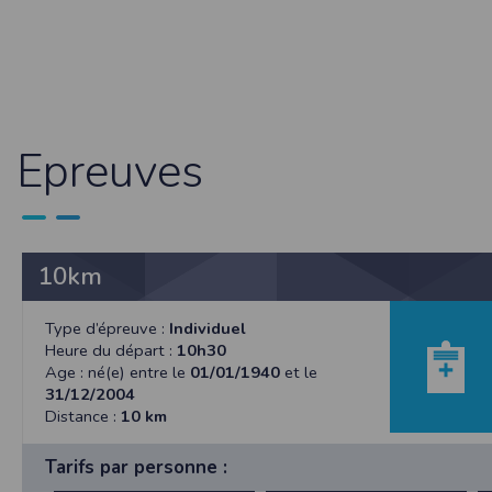
Sécurisation des données
Les données sont hébergées par l'héberge
Toutes les communications entre votre navig
Par ailleurs, les mots de passe ne sont 
sécurisation des mots de passe. Enfin, les c
Epreuves
Paramétrer votre navigateur int
Vous pouvez à tout moment choisir de désa
comme par exemple et sans être exhaustif
encore la perte de vos préférences sur cer
Afin de gérer les cookies au plus près de v
10km
Internet Explorer
Dans Internet Explorer, cliquez sur le bout
Type d’épreuve :
Individuel
Sous l'onglet
Général
, sous
Historique de n
Heure du départ :
10h30
Cliquez sur le bouton
Afficher les fichiers
.
Age : né(e) entre le
01/01/1940
et le
31/12/2004
Firefox
Distance :
10 km
Allez dans l'onglet
Outils du navigateur
puis
Dans la fenêtre qui s'affiche, choisissez
Vie
Tarifs par personne :
Safari