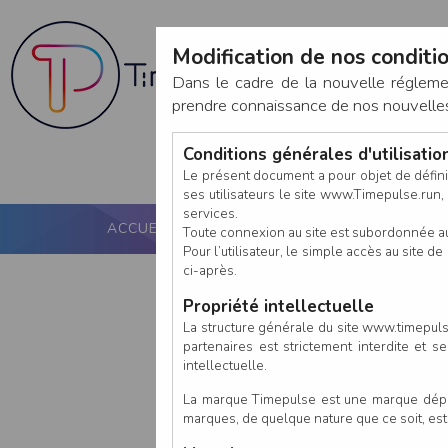
Modification de nos conditio
Dans le cadre de la nouvelle réglem
prendre connaissance de nos nouvelles c
Conditions générales d'utilisati
Le présent document a pour objet de défini
ses utilisateurs le site www.Timepulse.run, e
services.
ACCUEIL
PUCE ACTIVE
NOS SERVICES
Toute connexion au site est subordonnée a
Pour l’utilisateur, le simple accès au site
ci-après.
Propriété intellectuelle
La structure générale du site www.timepulse
partenaires est strictement interdite et 
intellectuelle.
La marque Timepulse est une marque déposé
marques, de quelque nature que ce soit, es