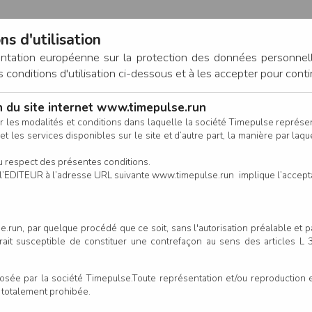
ns d'utilisation
entation européenne sur la protection des données personnel
onditions d'utilisation ci-dessous et à les accepter pour conti
on du site internet www.timepulse.run
CONNEXION
r les modalités et conditions dans laquelle la société Timepulse représ
t les services disponibles sur le site et d’autre part, la manière par laquel
CALENDRIER
RÉSULTATS
INSCRIPTION EN LIGNE
CO
u respect des présentes conditions.
 de l’EDITEUR à l’adresse URL suivante www.timepulse.run implique l’accep
.run, par quelque procédé que ce soit, sans l'autorisation préalable et 
serait susceptible de constituer une contrefaçon au sens des articles L
e par la société Timepulse.Toute représentation et/ou reproduction et/
t totalement prohibée.