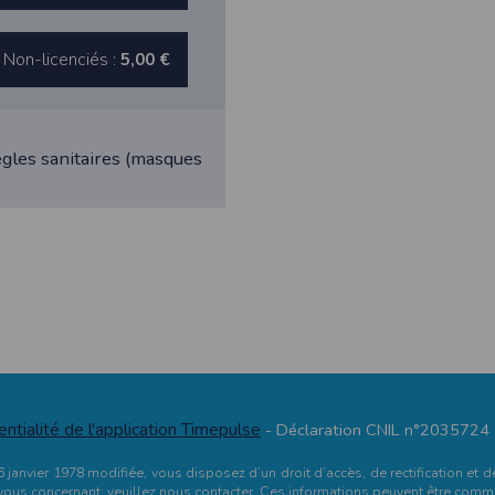
Non-licenciés :
5,00 €
athlétisme, les résultats sont transmis à la Fédération Française d’Athl
- Déclaration CNIL n°
2155789
égles sanitaires (masques
bertés » du 6 janvier 1978 modifiée, vous disposez d’un droit d’accès et
s concernant
en nous contactant ici
.Vous pouvez également, pour des motif
n de l'application Timepulse :
PLICATION TIMEPULSE
entialité de l'application Timepulse
- Déclaration CNIL n°2035724
 de localisation lorsque vous vous inscrivez et utilisez les services. Confo
u 6 janvier 1978 modifiée, vous disposez d’un droit d’accès, de rectification 
 appareil lorsque vous n'utilisez pas l'application, mais afin de fournir de
vous concernant, veuillez nous contacter. Ces informations peuvent être commu