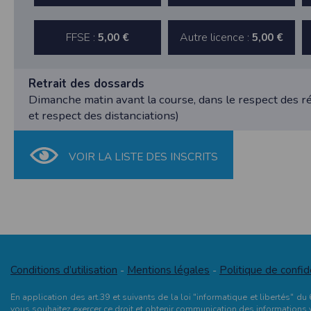
SAS TIMEPULSE
96 rue du parc - Varades
44370 LoireAuxence
FFSE :
Autre licence :
5,00 €
5,00 €
F.F.A :
Pour ce qui concerne les épreuves d’
CNIL :
Retrait des dossards
Conditions d’utilisation - Mentions légales 
Dimanche matin avant la course, dans le respect des r
et respect des distanciations)
Conformément à la loi « informatique et li
concernent.
Vous pouvez accèder aux informations vou
VOIR LA LISTE DES INSCRITS
données vous concernant.
Conditions générales d'utilisatio
POLITIQUE DE CONFIDENTIALITÉ DE L'AP
Conditions d’utilisation
Mentions légales
Politique de confid
-
-
Informations sur la localisation
Nous collectons et traitons les informations
En application des art.39 et suivants de la loi "informatique et libertés" d
nous ne suivons pas la localisation de votre
vous souhaitez exercer ce droit et obtenir communication des informations 