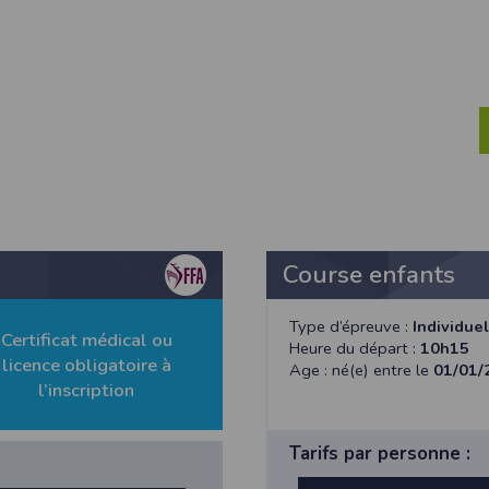
ur suivant :https://www.ovh.com/fr/protection-donnees-personnelles/gd
ateur et nos serveurs utilisent le protocole HTTPS qui crypte les données
pas stockés en clair dans notre base de données mais sont cryptés e
ommunications entre nos différents serveurs se font sur un réseau privé qu
ernet
ctiver les cookies sur votre ordinateur. Notez cependant que votre expér
, la perte de votre session membre lorsque vous changez de page, l'imp
taines pages.
os attentes nous vous invitons à paramétrer votre navigateur en tenant comp
Course enfants
on
Outils
, puis sur
Options Internet
.
Type d’épreuve :
Individuel
avigation
, cliquez sur
Paramètres
.
Certificat médical ou
Heure du départ :
10h15
licence obligatoire à
Age : né(e) entre le
01/01/
l’inscription
 sélectionnez le menu
Options
 privée
et cliquez sur
Affichez les cookies
Tarifs par personne :