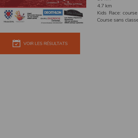
de réponse ou de qualité. Il n’est prévu auc
4.7 km
Kids Race: course
La responsabilité de l’éditeur ne saurait êtr
Course sans class
Par ailleurs, l’EDITEUR peut être amené à in
reconnaît et accepte que l’EDITEUR ne soit 
Modification des conditions d’util
VOIR LES RÉSULTATS
L’EDITEUR se réserve la possibilité de modi
et/ou de son exploitation.
Règles d'usage d'Internet
L’utilisateur déclare accepter les caractéris
L’EDITEUR n’assume aucune responsabilité su
caractéristiques des données qui pourraient 
L’utilisateur reconnaît que les données ci
information jugée par l’utilisateur de nature 
L’utilisateur reconnaît que les données cir
L’utilisateur est seul responsable de l’usage
L’utilisateur reconnaît que l’EDITEUR ne di
L'éditeur informe que les utilisateurs du si
L'éditeur informe que les utilisateurs du
calendrier du site.