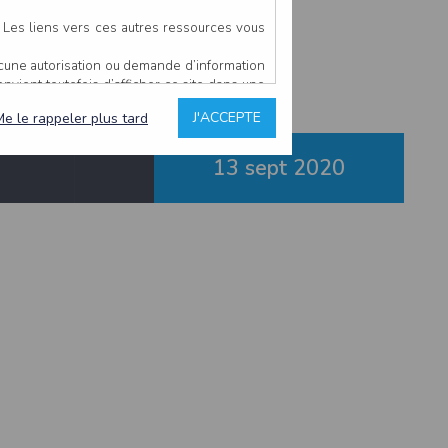
 à Leval
. Les liens vers ces autres ressources vous
ucune autorisation ou demande d’information
convient toutefois d’afficher ce site dans une
u’il estime non conforme à l’objet du site
J'ACCEPTE
Me le rappeler plus tard
13 sept
2020
es comme étant fiables.
rs typographiques.
n sur ce site.
ent avoir fait l’objet de mises à jour. En
teur en prend connaissance.
de l’utilisateur, qui assume la totalité des
ernier.
e l’interprétation ou de l’utilisation des
 événement hors du contrôle de l’EDITEUR, et
des services.
sions et des performances en terme de temps