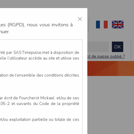
×
les (RGPD), nous vous invitons à
nuer.
enté par SAS Timepulse,met à disposition de
Mot de passe oublié ?
le l’utilisateur accède au site et utilise ses
NTACTEZ-NOUS
DEVIS
VIDÉO LIVE
tation de l’ensemble des conditions décrites
par écrit de Fourcherot Mickael et/ou de ses
 335-2 et suivants du Code de la propriété
ou exploitation partielle ou totale de ces