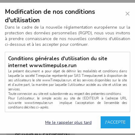
Modification de nos conditions
×
d'utilisation
Dans le cadre de la nouvelle réglementation européenne sur la
protection des données personnelles (RGPD), nous vous invitons
à prendre connaissance de nos nouvelles conditions d'utilisation
ci-dessous et à les accepter pour continuer.
Conditions générales d'utilisation du site
internet www.timepulse.run
Le présent document a pour objet de définir les modalités et conditions dans
laquelle la société Timepulse représenté par SAS Timepulse,met à disposition de
ses utilisateurs le site www.Timepulse.run, et les services disponibles sur le site
CONNEXION
et d’autre part, la manière par laquelle l’utilisateur accède au site et utilise ses
services.
Toute connexion au site est subordonnée au respect des présentes conditions.
Pour l’utilisateur, le simple accès au site de l’EDITEUR à l’adresse URL
suivante www.timepulse.run implique l’acceptation de l’ensemble des
conditions décrites ci-après.
Propriété intellectuelle
Mot de passe oublié ?
J'ACCEPTE
Me le rappeler plus tard
La structure générale du site www.timepulse.run, par quelque procédé que ce
soit, sans l'autorisation préalable et par écrit de Fourcherot Mickael et/ou de ses
partenaires est strictement interdite et serait susceptible de constituer une
RETOUR À L'ÉVÈNEMENT