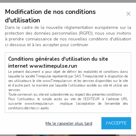
Modification de nos conditions
×
d'utilisation
Dans le cadre de la nouvelle réglementation européenne sur la
protection des données personnelles (RGPD), nous vous invitons
à prendre connaissance de nos nouvelles conditions d'utilisation
ci-dessous et à les accepter pour continuer.
Conditions générales d'utilisation du site
internet www.timepulse.run
Le présent document a pour objet de définir les modalités et conditions dans
laquelle la société Timepulse représenté par SAS Timepulse,met à disposition de
ses utilisateurs le site www.Timepulse.run, et les services disponibles sur le site
CONNEXION
et d’autre part, la manière par laquelle l’utilisateur accède au site et utilise ses
services.
Toute connexion au site est subordonnée au respect des présentes conditions.
Pour l’utilisateur, le simple accès au site de l’EDITEUR à l’adresse URL
suivante www.timepulse.run implique l’acceptation de l’ensemble des
conditions décrites ci-après.
Propriété intellectuelle
Mot de passe oublié ?
J'ACCEPTE
Me le rappeler plus tard
La structure générale du site www.timepulse.run, par quelque procédé que ce
soit, sans l'autorisation préalable et par écrit de Fourcherot Mickael et/ou de ses
partenaires est strictement interdite et serait susceptible de constituer une