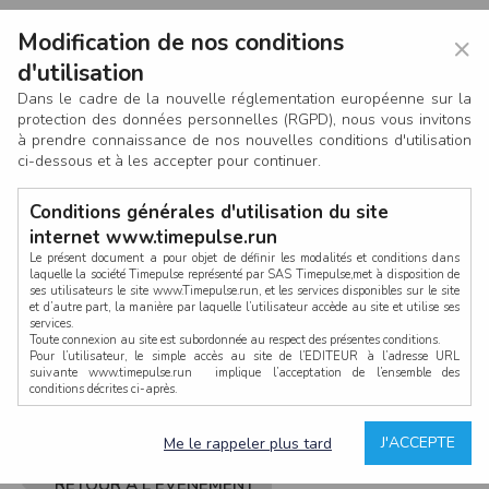
Modification de nos conditions
×
d'utilisation
Dans le cadre de la nouvelle réglementation européenne sur la
protection des données personnelles (RGPD), nous vous invitons
à prendre connaissance de nos nouvelles conditions d'utilisation
ci-dessous et à les accepter pour continuer.
Conditions générales d'utilisation du site
internet www.timepulse.run
Le présent document a pour objet de définir les modalités et conditions dans
laquelle la société Timepulse représenté par SAS Timepulse,met à disposition de
ses utilisateurs le site www.Timepulse.run, et les services disponibles sur le site
CONNEXION
et d’autre part, la manière par laquelle l’utilisateur accède au site et utilise ses
services.
Toute connexion au site est subordonnée au respect des présentes conditions.
Pour l’utilisateur, le simple accès au site de l’EDITEUR à l’adresse URL
suivante www.timepulse.run implique l’acceptation de l’ensemble des
conditions décrites ci-après.
Propriété intellectuelle
Mot de passe oublié ?
J'ACCEPTE
Me le rappeler plus tard
La structure générale du site www.timepulse.run, par quelque procédé que ce
soit, sans l'autorisation préalable et par écrit de Fourcherot Mickael et/ou de ses
partenaires est strictement interdite et serait susceptible de constituer une
RETOUR À L'ÉVÈNEMENT