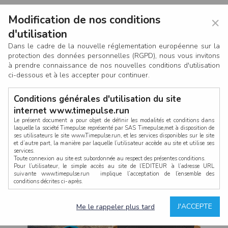
Modification de nos conditions
×
d'utilisation
Dans le cadre de la nouvelle réglementation européenne sur la
protection des données personnelles (RGPD), nous vous invitons
à prendre connaissance de nos nouvelles conditions d'utilisation
ci-dessous et à les accepter pour continuer.
Conditions générales d'utilisation du site
internet www.timepulse.run
Le présent document a pour objet de définir les modalités et conditions dans
laquelle la société Timepulse représenté par SAS Timepulse,met à disposition de
ses utilisateurs le site www.Timepulse.run, et les services disponibles sur le site
CONNEXION
et d’autre part, la manière par laquelle l’utilisateur accède au site et utilise ses
services.
Toute connexion au site est subordonnée au respect des présentes conditions.
Pour l’utilisateur, le simple accès au site de l’EDITEUR à l’adresse URL
suivante www.timepulse.run implique l’acceptation de l’ensemble des
conditions décrites ci-après.
Propriété intellectuelle
Mot de passe oublié ?
J'ACCEPTE
Me le rappeler plus tard
La structure générale du site www.timepulse.run, par quelque procédé que ce
soit, sans l'autorisation préalable et par écrit de Fourcherot Mickael et/ou de ses
partenaires est strictement interdite et serait susceptible de constituer une