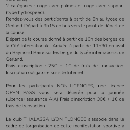
2 catégories : nage avec palmes et nage avec support
Modification des conditions d’utilisation
(type hydrospeed).
L’EDITEUR se réserve la possibilité de modifier, à tout moment et sans préavis,
les présentes conditions d’utilisation afin de les adapter aux évolutions du site
Rendez-vous des participants à partir de 8h au lycée de
et/ou de son exploitation.
Gerland. Départ à 9h15 en bus vers le point de départ de
Règles d'usage d'Internet
la course.
L’utilisateur déclare accepter les caractéristiques et les limites d’Internet, et
Départ de la course donné à partir de 10h des berges de
notamment reconnaît que :
la Cité Internationale. Arrivée à partir de 11h30 en aval
L’EDITEUR n’assume aucune responsabilité sur les services accessibles par
Internet et n’exerce aucun contrôle de quelque forme que ce soit sur la nature et
du Raymond Barre sur les berge du lycée international de
les caractéristiques des données qui pourraient transiter par l’intermédiaire de
Gerland.
son centre serveur.
L’utilisateur reconnaît que les données circulant sur Internet ne sont pas
Frais d’inscription : 25€ + 1€ de frais de transaction.
protégées notamment contre les détournements éventuels. La communication de
toute information jugée par l’utilisateur de nature sensible ou confidentielle se
Inscription obligatoire sur site Internet.
fait à ses risques et périls.
L’utilisateur reconnaît que les données circulant sur Internet peuvent être
réglementées en termes d’usage ou être protégées par un droit de propriété.
Pour les participants NON-LICENCIES, une licence
L’utilisateur est seul responsable de l’usage des données qu’il consulte, interroge
OPEN PASS vous sera délivrée pour la journée
et transfère sur Internet.
L’utilisateur reconnaît que l’EDITEUR ne dispose d’aucun moyen de contrôle sur
(Licence+assurance AIA) Frais d'inscription 30€ + 1€ de
le contenu des services accessibles sur Internet
frais de transaction
L'éditeur informe que les utilisateurs du site internet www.timepulse.run
peuvent recevoir des offres des partenaires de l'éditeur
L'éditeur informe que les utilisateurs du site internet www.timepulse.run
Le club THALASSA LYON PLONGEE s’associe dans le
peuvent recevoir des offres les invitant à participer à des épreuves inscrites au
calendrier du site.
cadre de l’organisation de cette manifestation sportive à