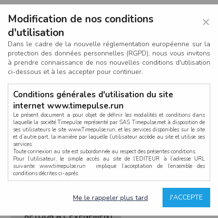
Modification de nos conditions
×
d'utilisation
Dans le cadre de la nouvelle réglementation européenne sur la
protection des données personnelles (RGPD), nous vous invitons
à prendre connaissance de nos nouvelles conditions d'utilisation
ci-dessous et à les accepter pour continuer.
Conditions générales d'utilisation du site
internet www.timepulse.run
Le présent document a pour objet de définir les modalités et conditions dans
laquelle la société Timepulse représenté par SAS Timepulse,met à disposition de
ses utilisateurs le site www.Timepulse.run, et les services disponibles sur le site
CONNEXION
et d’autre part, la manière par laquelle l’utilisateur accède au site et utilise ses
services.
Toute connexion au site est subordonnée au respect des présentes conditions.
Pour l’utilisateur, le simple accès au site de l’EDITEUR à l’adresse URL
suivante www.timepulse.run implique l’acceptation de l’ensemble des
conditions décrites ci-après.
Propriété intellectuelle
Mot de passe oublié ?
J'ACCEPTE
Me le rappeler plus tard
La structure générale du site www.timepulse.run, par quelque procédé que ce
soit, sans l'autorisation préalable et par écrit de Fourcherot Mickael et/ou de ses
partenaires est strictement interdite et serait susceptible de constituer une
RETOUR À L'ÉVÈNEMENT