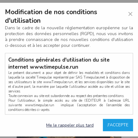
Modification de nos conditions
×
d'utilisation
Dans le cadre de la nouvelle réglementation européenne sur la
protection des données personnelles (RGPD), nous vous invitons
à prendre connaissance de nos nouvelles conditions d'utilisation
ci-dessous et à les accepter pour continuer.
Conditions générales d'utilisation du site
internet www.timepulse.run
Le présent document a pour objet de définir les modalités et conditions dans
laquelle la société Timepulse représenté par SAS Timepulse,met à disposition de
ses utilisateurs le site www.Timepulse.run, et les services disponibles sur le site
CONNEXION
et d’autre part, la manière par laquelle l’utilisateur accède au site et utilise ses
services.
Toute connexion au site est subordonnée au respect des présentes conditions.
Pour l’utilisateur, le simple accès au site de l’EDITEUR à l’adresse URL
suivante www.timepulse.run implique l’acceptation de l’ensemble des
conditions décrites ci-après.
Propriété intellectuelle
Mot de passe oublié ?
J'ACCEPTE
Me le rappeler plus tard
La structure générale du site www.timepulse.run, par quelque procédé que ce
soit, sans l'autorisation préalable et par écrit de Fourcherot Mickael et/ou de ses
partenaires est strictement interdite et serait susceptible de constituer une