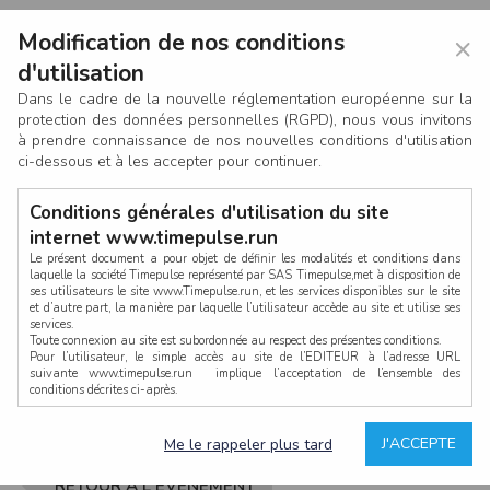
Modification de nos conditions
×
d'utilisation
Dans le cadre de la nouvelle réglementation européenne sur la
protection des données personnelles (RGPD), nous vous invitons
à prendre connaissance de nos nouvelles conditions d'utilisation
ci-dessous et à les accepter pour continuer.
Conditions générales d'utilisation du site
internet www.timepulse.run
Le présent document a pour objet de définir les modalités et conditions dans
laquelle la société Timepulse représenté par SAS Timepulse,met à disposition de
ses utilisateurs le site www.Timepulse.run, et les services disponibles sur le site
CONNEXION
et d’autre part, la manière par laquelle l’utilisateur accède au site et utilise ses
services.
Toute connexion au site est subordonnée au respect des présentes conditions.
Pour l’utilisateur, le simple accès au site de l’EDITEUR à l’adresse URL
suivante www.timepulse.run implique l’acceptation de l’ensemble des
conditions décrites ci-après.
Propriété intellectuelle
Mot de passe oublié ?
J'ACCEPTE
Me le rappeler plus tard
La structure générale du site www.timepulse.run, par quelque procédé que ce
soit, sans l'autorisation préalable et par écrit de Fourcherot Mickael et/ou de ses
partenaires est strictement interdite et serait susceptible de constituer une
RETOUR À L'ÉVÈNEMENT