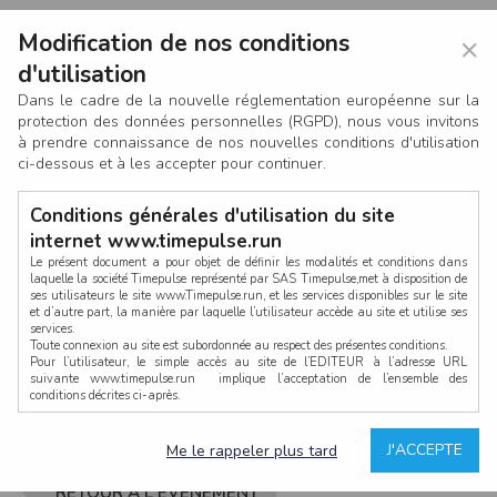
Modification de nos conditions
×
d'utilisation
Dans le cadre de la nouvelle réglementation européenne sur la
protection des données personnelles (RGPD), nous vous invitons
à prendre connaissance de nos nouvelles conditions d'utilisation
ci-dessous et à les accepter pour continuer.
Conditions générales d'utilisation du site
internet www.timepulse.run
Le présent document a pour objet de définir les modalités et conditions dans
laquelle la société Timepulse représenté par SAS Timepulse,met à disposition de
ses utilisateurs le site www.Timepulse.run, et les services disponibles sur le site
CONNEXION
et d’autre part, la manière par laquelle l’utilisateur accède au site et utilise ses
services.
Toute connexion au site est subordonnée au respect des présentes conditions.
Pour l’utilisateur, le simple accès au site de l’EDITEUR à l’adresse URL
suivante www.timepulse.run implique l’acceptation de l’ensemble des
conditions décrites ci-après.
Propriété intellectuelle
Mot de passe oublié ?
J'ACCEPTE
Me le rappeler plus tard
La structure générale du site www.timepulse.run, par quelque procédé que ce
soit, sans l'autorisation préalable et par écrit de Fourcherot Mickael et/ou de ses
partenaires est strictement interdite et serait susceptible de constituer une
RETOUR À L'ÉVÈNEMENT