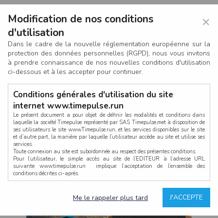
Modification de nos conditions
×
d'utilisation
Dans le cadre de la nouvelle réglementation européenne sur la
protection des données personnelles (RGPD), nous vous invitons
à prendre connaissance de nos nouvelles conditions d'utilisation
ci-dessous et à les accepter pour continuer.
Conditions générales d'utilisation du site
internet www.timepulse.run
Le présent document a pour objet de définir les modalités et conditions dans
laquelle la société Timepulse représenté par SAS Timepulse,met à disposition de
ses utilisateurs le site www.Timepulse.run, et les services disponibles sur le site
CONNEXION
et d’autre part, la manière par laquelle l’utilisateur accède au site et utilise ses
services.
Toute connexion au site est subordonnée au respect des présentes conditions.
Pour l’utilisateur, le simple accès au site de l’EDITEUR à l’adresse URL
suivante www.timepulse.run implique l’acceptation de l’ensemble des
conditions décrites ci-après.
Propriété intellectuelle
Mot de passe oublié ?
J'ACCEPTE
Me le rappeler plus tard
La structure générale du site www.timepulse.run, par quelque procédé que ce
soit, sans l'autorisation préalable et par écrit de Fourcherot Mickael et/ou de ses
partenaires est strictement interdite et serait susceptible de constituer une