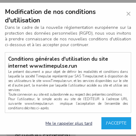
Modification de nos conditions
×
d'utilisation
Dans le cadre de la nouvelle réglementation européenne sur la
protection des données personnelles (RGPD), nous vous invitons
à prendre connaissance de nos nouvelles conditions d'utilisation
ci-dessous et à les accepter pour continuer.
Conditions générales d'utilisation du site
internet www.timepulse.run
Le présent document a pour objet de définir les modalités et conditions dans
laquelle la société Timepulse représenté par SAS Timepulse,met à disposition de
ses utilisateurs le site www.Timepulse.run, et les services disponibles sur le site
CONNEXION
et d’autre part, la manière par laquelle l’utilisateur accède au site et utilise ses
services.
Toute connexion au site est subordonnée au respect des présentes conditions.
Pour l’utilisateur, le simple accès au site de l’EDITEUR à l’adresse URL
suivante www.timepulse.run implique l’acceptation de l’ensemble des
conditions décrites ci-après.
Propriété intellectuelle
Mot de passe oublié ?
J'ACCEPTE
Me le rappeler plus tard
La structure générale du site www.timepulse.run, par quelque procédé que ce
soit, sans l'autorisation préalable et par écrit de Fourcherot Mickael et/ou de ses
partenaires est strictement interdite et serait susceptible de constituer une
RETOUR À L'ÉVÈNEMENT