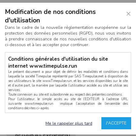
Modification de nos conditions
×
d'utilisation
Dans le cadre de la nouvelle réglementation européenne sur la
protection des données personnelles (RGPD), nous vous invitons
à prendre connaissance de nos nouvelles conditions d'utilisation
ci-dessous et à les accepter pour continuer.
Conditions générales d'utilisation du site
internet www.timepulse.run
Le présent document a pour objet de définir les modalités et conditions dans
laquelle la société Timepulse représenté par SAS Timepulse,met à disposition de
ses utilisateurs le site www.Timepulse.run, et les services disponibles sur le site
CONNEXION
et d’autre part, la manière par laquelle l’utilisateur accède au site et utilise ses
services.
Toute connexion au site est subordonnée au respect des présentes conditions.
Pour l’utilisateur, le simple accès au site de l’EDITEUR à l’adresse URL
suivante www.timepulse.run implique l’acceptation de l’ensemble des
conditions décrites ci-après.
Propriété intellectuelle
Mot de passe oublié ?
J'ACCEPTE
Me le rappeler plus tard
La structure générale du site www.timepulse.run, par quelque procédé que ce
soit, sans l'autorisation préalable et par écrit de Fourcherot Mickael et/ou de ses
partenaires est strictement interdite et serait susceptible de constituer une
RETOUR À L'ÉVÈNEMENT