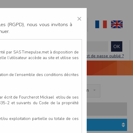
×
les (RGPD), nous vous invitons à
nuer.
enté par SAS Timepulse,met à disposition de
Mot de passe oublié ?
le l’utilisateur accède au site et utilise ses
NTACTEZ-NOUS
DEVIS
VIDÉO LIVE
tation de l’ensemble des conditions décrites
+ 26km
Défi long : Noz Trail + 26km
par écrit de Fourcherot Mickael et/ou de ses
 335-2 et suivants du Code de la propriété
s:
Pays
Club
ou exploitation partielle ou totale de ces
Etat du dossier