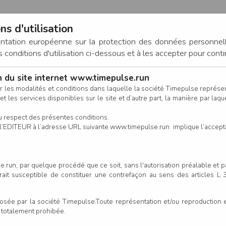
ns d'utilisation
entation européenne sur la protection des données personnel
onditions d'utilisation ci-dessous et à les accepter pour conti
on du site internet www.timepulse.run
CONNEXION
r les modalités et conditions dans laquelle la société Timepulse représ
t les services disponibles sur le site et d’autre part, la manière par laquel
CALENDRIER
RÉSULTATS
INSCRIPTION EN LIGNE
CO
u respect des présentes conditions.
 de l’EDITEUR à l’adresse URL suivante www.timepulse.run implique l’accep
scrits - Défi long : Noz Trail 
.run, par quelque procédé que ce soit, sans l'autorisation préalable et 
serait susceptible de constituer une contrefaçon au sens des articles L
Colonne
e par la société Timepulse.Toute représentation et/ou reproduction et/
t totalement prohibée.
Club/Asso.