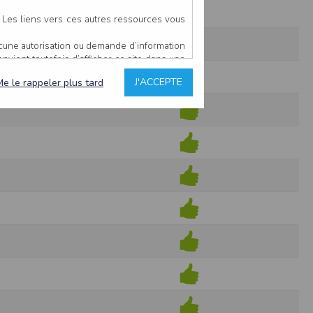
. Les liens vers ces autres ressources vous
ucune autorisation ou demande d’information
convient toutefois d’afficher ce site dans une
u’il estime non conforme à l’objet du site
J'ACCEPTE
Me le rappeler plus tard
es comme étant fiables.
rs typographiques.
n sur ce site.
ent avoir fait l’objet de mises à jour. En
teur en prend connaissance.
de l’utilisateur, qui assume la totalité des
ernier.
e l’interprétation ou de l’utilisation des
 événement hors du contrôle de l’EDITEUR, et
des services.
sions et des performances en terme de temps