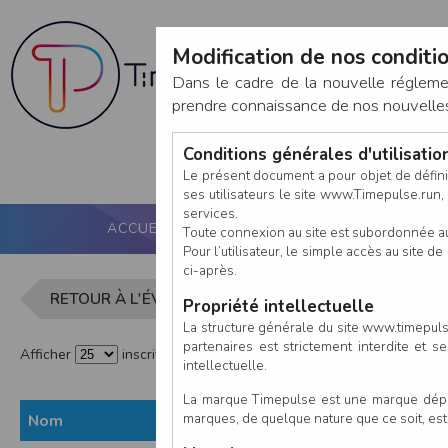
Modification de nos conditio
Dans le cadre de la nouvelle réglem
prendre connaissance de nos nouvelles c
Conditions générales d'utilisati
Le présent document a pour objet de défini
ses utilisateurs le site www.Timepulse.run, e
services.
ACCUEIL
PUCE ACTIVE
NOS SERVICES
Toute connexion au site est subordonnée a
Pour l’utilisateur, le simple accès au site
ci-après.
Liste des in
RETOUR À L'ÉVÈNEMENT
Propriété intellectuelle
La structure générale du site www.timepulse
partenaires est strictement interdite et 
Afficher
inscrits par page
intellectuelle.
La marque Timepulse est une marque déposé
marques, de quelque nature que ce soit, es
Nom
Prénom