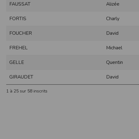
FAUSSAT
Alizée
Sécurisation des données
Les données sont hébergées par l'héberge
FORTIS
Charly
Toutes les communications entre votre navig
Par ailleurs, les mots de passe ne sont 
FOUCHER
David
sécurisation des mots de passe. Enfin, les c
Paramétrer votre navigateur int
FREHEL
Michael
Vous pouvez à tout moment choisir de désa
comme par exemple et sans être exhaustif
GELLE
Quentin
encore la perte de vos préférences sur cer
Afin de gérer les cookies au plus près de v
GIRAUDET
David
Internet Explorer
Dans Internet Explorer, cliquez sur le bout
1 à 25 sur 58 inscrits
Sous l'onglet
Général
, sous
Historique de n
Cliquez sur le bouton
Afficher les fichiers
.
Firefox
Allez dans l'onglet
Outils du navigateur
puis
Dans la fenêtre qui s'affiche, choisissez
Vie
Safari