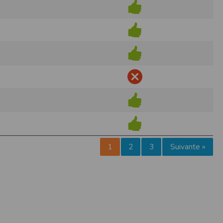
pr.xml
 avant qu’elles ne transitent sur le réseau.
n utilisant les dernières technologies de
i n’est pas accessible depuis l’extérieur.
ience sur notre site peut en être affectée
ossibilité d'accéder à certaines pages ou
te de la finalité des cookies.
1
2
3
Suivante »