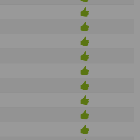
ens électronique ou téléphonique.
rvices.
e tout sans droit à indemnités. L’utilisateur
uler pour l’utilisateur ou tout tiers.
n afin de les adapter aux évolutions du site
elque forme que ce soit sur la nature et les
ements éventuels. La communication de toute
otégées par un droit de propriété.
sur Internet
e l'éditeur
t à participer à des épreuves inscrites au