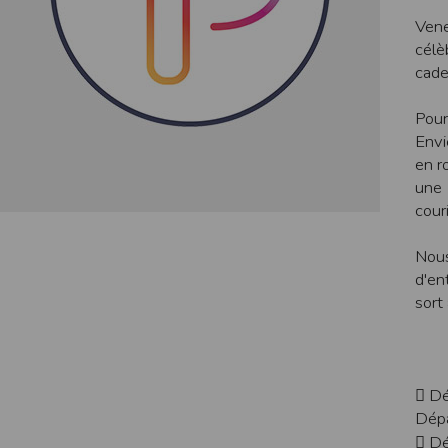
de réponse ou de qualité. Il n’est prévu auc
Vene
célè
La responsabilité de l’éditeur ne saurait êtr
cade
Par ailleurs, l’EDITEUR peut être amené à in
reconnaît et accepte que l’EDITEUR ne soit 
Pour
Modification des conditions d’util
Envi
L’EDITEUR se réserve la possibilité de modi
en r
et/ou de son exploitation.
une 
courir
Règles d'usage d'Internet
L’utilisateur déclare accepter les caractéris
Nous
L’EDITEUR n’assume aucune responsabilité su
caractéristiques des données qui pourraient 
d'en
L’utilisateur reconnaît que les données ci
sort
information jugée par l’utilisateur de nature 
L’utilisateur reconnaît que les données cir
L’utilisateur est seul responsable de l’usage
L’utilisateur reconnaît que l’EDITEUR ne di
L'éditeur informe que les utilisateurs du si
 Dé
L'éditeur informe que les utilisateurs du
Dépa
calendrier du site.
 Dé