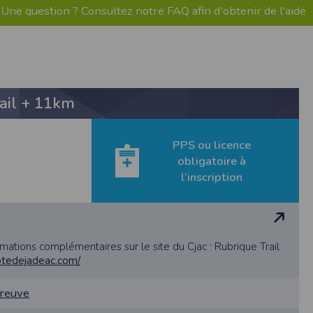
us êtes informés que le site est susceptible
Une question ? Consultez notre FAQ afin d'obtenir de l'aide
rtaines parties de ce site ne peuvent être
cas communiquées à des tiers hormis pour la
ulaires sont conformes à la Loi Informatique
t de réponse n'entraîne aucune conséquence
vice commandé. Les données sont également
 les coordonnées déclarées par l’acheteur
ication de vos données en nous adressant une
rail + 11km
PPS ou licence
ctement limité. Des précautions techniques et
obligatoire à
 personnes directement reliées à la société
l’inscription
aisons de sécurité, après suppression des
tion dudit Participant.
nu responsable si un organisateur décide de
rmations complémentaires sur le site du Cjac : Rubrique Trail
cotedejadeac.com/
le lieu d’utilisation. En cas de contestation
ls compétents pour connaître de ce litige.
preuve
 :