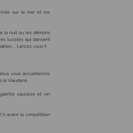
pr.xml
année sur la mer et les
 avant qu’elles ne transitent sur le réseau.
n utilisant les dernières technologies de
i n’est pas accessible depuis l’extérieur.
e la nuit ou les démons
ces lucioles qui dansent
ables.... Lancez vous !!
ience sur notre site peut en être affectée
ossibilité d'accéder à certaines pages ou
te de la finalité des cookies.
Nous vous accueillerons
 la Viauderie.
galette saucisse et vin
2 h avant la compétition