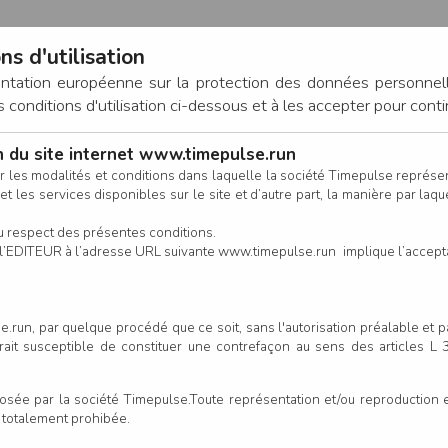
ns d'utilisation
entation européenne sur la protection des données personnel
onditions d'utilisation ci-dessous et à les accepter pour conti
on du site internet www.timepulse.run
CONNEXION
r les modalités et conditions dans laquelle la société Timepulse représ
t les services disponibles sur le site et d’autre part, la manière par laquel
CALENDRIER
RÉSULTATS
INSCRIPTION EN LIGNE
CO
u respect des présentes conditions.
 de l’EDITEUR à l’adresse URL suivante www.timepulse.run implique l’accep
.run, par quelque procédé que ce soit, sans l'autorisation préalable et 
serait susceptible de constituer une contrefaçon au sens des articles L
e par la société Timepulse.Toute représentation et/ou reproduction et/
t totalement prohibée.