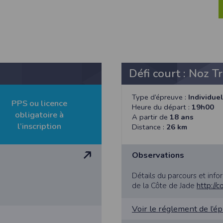
 votre adresse de messagerie électronique valide et votre code postal. Vo
 de traçage (cookie) pour des besoins de statistiques et d'affichage. Ce
s. Vos données personnelles sont confidentielles et ne seront en aucun 
mations recueillies auprès des personnes par le biais des différents form
réponses, sauf indication contraire, sont facultatives et que le défau
ivent être suffisantes pour nous permettre la bonne exécution du ser
stiques commerciales. En vertu de la loi n° 2000-719 du 1er août 2000,
des autorités judiciaires. Vous disposez d'un droit d'accès et de rectif
Défi court : Noz T
ar courrier à l'adresse décrite dans les mentions légales.
Type d’épreuve :
Individuel
PPS ou licence
Heure du départ :
19h00
e sur lesquels les données sont collectées, traitées et archivées est stri
obligatoire à
A partir de
18 ans
ses afin d'interdire l'accès à toute personne non autorisée. Seules les
l’inscription
Distance :
26 km
 du Participant, tout comme l’Organisateur de l’évènement. Pour des r
lse conservera pendant une période de trois (3) ans les données d’inscrip
urs des outils permettant de se conformer au RGPD, mais ne peut être te
Observations
Détails du parcours et info
de la Côte de Jade
http://
nditions de son utilisation sont régis par le droit français, quel que soit 
ive de recherche d’une solution amiable, les tribunaux français seront seu
Voir le réglement de l’é
nditions d’utilisation du site, vous pouvez nous écrire à l’adresse suivante