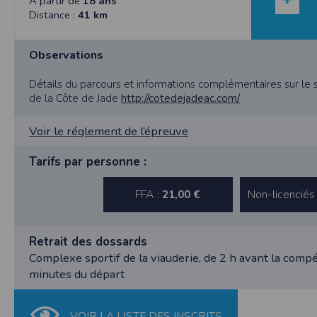
A partir de
18 ans
nécessaire de suivre la localisation de votre
Distance :
41 km
vous pouvez le faire à tout moment en ajust
Partage d'informations entre utilisateurs
Observations
Cette application nécessite des autorisat
informations à partir des photos que vous p
Détails du parcours et informations complémentaires sur le si
Cette application ne requiert pas d'informat
de la Côte de Jade
http://cotedejadeac.com/
Informations sur le paiement
Aucun paiement n'étant effectué dans l'appli
Voir le réglement de l’épreuve
Traduction in English :
Tarifs par personne :
This app requires camera permissions if th
does not require information from your cont
FFA :
Non-licenciés
21,00 €
Payment information
No payment is made within the app, so no inf
Retrait des dossards
Complexe sportif de la viauderie, de 2 h avant la compé
minutes du départ
VOIR LA LISTE DES INSCRITS