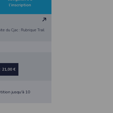
 appareil lorsque vous utilisez l'application. Si vous souhaitez mettre fin 
l’inscription
ant les paramètres de votre appareil.
.
ions pour l'appareil photo si l'utilisateur souhaite télécharger une p
artagez.
te du Cjac : Rubrique Trail
ions de vos contacts.
cation, aucune information sur vos cartes de crédit ou de débit ne sera co
e user is interested in uploading a photo to the gallery. We collect info
acts.
 :
21,00 €
ormation about your credit or debit cards will be collected.
tition jusqu'à 10