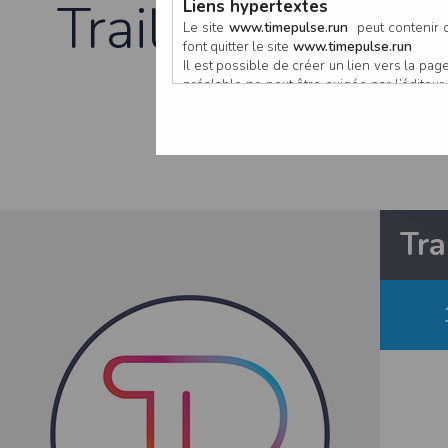
Trail de la Cote
Liens hypertextes
Le site
www.timepulse.run
peut contenir d
font quitter le site
www.timepulse.run
Il est possible de créer un lien vers la p
Sa
préalable ne peut être exigée par l’éditeur à
nouvelle fenêtre du navigateur. Cependant
www.timepulse.run
Responsabilité de l’éditeur
Les informations et/ou documents figurant s
Toutefois, ces informations et/ou document
L’EDITEUR se réserve le droit de les corrig
Tra
Il est fortement recommandé de vérifier l’ex
Les informations et/ou documents disponib
particulier, ils peuvent avoir fait l’objet d
L’utilisation des informations et/ou docume
conséquences pouvant en découler, sans que
L’EDITEUR ne pourra en aucun cas être ten
informations et/ou documents disponibles su
Accès au site
L’éditeur s’efforce de permettre l’accès au
sous réserve des éventuelles pannes et int
Par conséquent, l’EDITEUR ne peut garantir