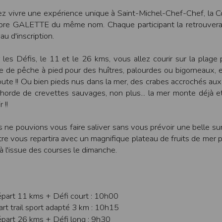
une assistance technique vis à vis de l’utilisateur que ce soit par des moy
z vivre une expérience unique à Saint-Michel-Chef-Chef, la Co
bre GALETTE du même nom. Chaque participant la retrouvera à
e engagée en cas d’impossibilité d’accès à ce site et/ou d’utilisation des se
au d'inscription.
terrompre le site ou une partie des services, à tout moment sans préavis, l
pas responsable des interruptions, et des conséquences qui peuvent en déco
 les Défis, le 11 et le 26 kms, vous allez courir sur la plag
isation
e de pêche à pied pour des huîtres, palourdes ou bigorneaux, et
fier, à tout moment et sans préavis, les présentes conditions d’utilisatio
oute !! Ou bien pieds nus dans la mer, des crabes accrochés aux 
horde de crevettes sauvages, non plus... la mer monte déjà 
 !!
tiques et les limites d’Internet, et notamment reconnaît que :
 ne pouvions vous faire saliver sans vous prévoir une belle su
r les services accessibles par Internet et n’exerce aucun contrôle de qu
transiter par l’intermédiaire de son centre serveur.
tre vous repartira avec un magnifique plateau de fruits de mer p
rculant sur Internet ne sont pas protégées notamment contre les détourn
 à l'issue des courses le dimanche.
sensible ou confidentielle se fait à ses risques et périls.
culant sur Internet peuvent être réglementées en termes d’usage ou être pr
 des données qu’il consulte, interroge et transfère sur Internet.
spose d’aucun moyen de contrôle sur le contenu des services accessibles 
te internet www.timepulse.run peuvent recevoir des offres des partenaires d
part 11 kms + Défi court : 10h00
 site internet www.timepulse.run peuvent recevoir des offres les invitan
rt trail sport adapté 3 km : 10h15
part 26 kms + Défi long : 9h30