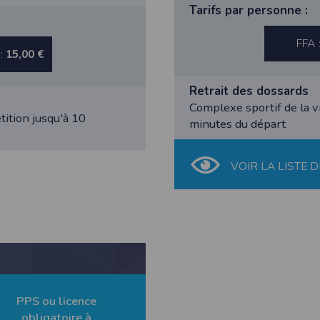
Tarifs par personne :
FFA 
 :
15,00 €
athlétisme, les résultats sont transmis à la Fédération Française d’Athl
Retrait des dossards
- Déclaration CNIL n°
2155789
Complexe sportif de la vi
tition jusqu'à 10
bertés » du 6 janvier 1978 modifiée, vous disposez d’un droit d’accès et
minutes du départ
s concernant
en nous contactant ici
.Vous pouvez également, pour des motif
VOIR LA LISTE D
n de l'application Timepulse :
PLICATION TIMEPULSE
 de localisation lorsque vous vous inscrivez et utilisez les services. Confo
PPS ou licence
 appareil lorsque vous n'utilisez pas l'application, mais afin de fournir de
obligatoire à