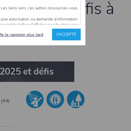
l 2025 et défis à
. Les liens vers ces autres ressources vous
ucune autorisation ou demande d’information
hef
convient toutefois d’afficher ce site dans une
u’il estime non conforme à l’objet du site
J'ACCEPTE
Me le rappeler plus tard
es comme étant fiables.
rs typographiques.
 2025 et défis
n sur ce site.
ent avoir fait l’objet de mises à jour. En
teur en prend connaissance.
de l’utilisateur, qui assume la totalité des
ernier.
e l’interprétation ou de l’utilisation des
(44)
 événement hors du contrôle de l’EDITEUR, et
des services.
sions et des performances en terme de temps