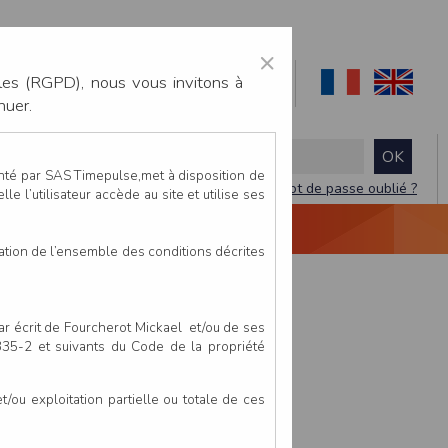
×
les (RGPD), nous vous invitons à
nuer.
enté par SAS Timepulse,met à disposition de
Mot de passe oublié ?
le l’utilisateur accède au site et utilise ses
NTACTEZ-NOUS
DEVIS
VIDÉO LIVE
tation de l’ensemble des conditions décrites
par écrit de Fourcherot Mickael et/ou de ses
 335-2 et suivants du Code de la propriété
ou exploitation partielle ou totale de ces