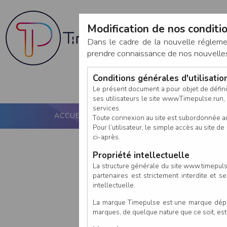
Modification de nos conditio
Dans le cadre de la nouvelle réglem
prendre connaissance de nos nouvelles c
Conditions générales d'utilisati
Le présent document a pour objet de défini
ses utilisateurs le site www.Timepulse.run, e
services.
ACCUEIL
PUCE ACTIVE
NOS SERVICES
Toute connexion au site est subordonnée a
Pour l’utilisateur, le simple accès au site
ci-après.
Propriété intellectuelle
La structure générale du site www.timepulse
partenaires est strictement interdite et 
intellectuelle.
La marque Timepulse est une marque déposé
marques, de quelque nature que ce soit, es