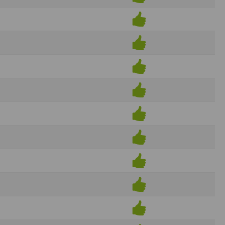
ens électronique ou téléphonique.
rvices.
e tout sans droit à indemnités. L’utilisateur
uler pour l’utilisateur ou tout tiers.
n afin de les adapter aux évolutions du site
elque forme que ce soit sur la nature et les
ements éventuels. La communication de toute
otégées par un droit de propriété.
sur Internet
e l'éditeur
t à participer à des épreuves inscrites au