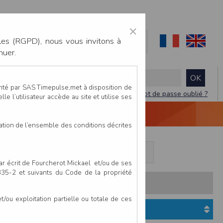
×
les (RGPD), nous vous invitons à
nuer.
enté par SAS Timepulse,met à disposition de
Mot de passe oublié ?
le l’utilisateur accède au site et utilise ses
NTACTEZ-NOUS
DEVIS
VIDÉO LIVE
tation de l’ensemble des conditions décrites
llées
Maratrail des Trois Vallées
par écrit de Fourcherot Mickael et/ou de ses
 335-2 et suivants du Code de la propriété
s:
Pays
Club
ou exploitation partielle ou totale de ces
Etat du dossier