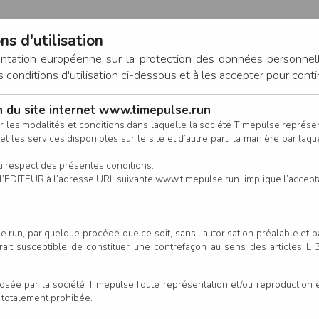
ns d'utilisation
entation européenne sur la protection des données personnel
onditions d'utilisation ci-dessous et à les accepter pour conti
on du site internet www.timepulse.run
CONNEXION
r les modalités et conditions dans laquelle la société Timepulse représ
t les services disponibles sur le site et d’autre part, la manière par laquel
CALENDRIER
RÉSULTATS
INSCRIPTION EN LIGNE
CO
u respect des présentes conditions.
 de l’EDITEUR à l’adresse URL suivante www.timepulse.run implique l’accep
scrits - Maratrail des Trois Va
.run, par quelque procédé que ce soit, sans l'autorisation préalable et 
serait susceptible de constituer une contrefaçon au sens des articles L
Colonne
e par la société Timepulse.Toute représentation et/ou reproduction et/
t totalement prohibée.
Club/Asso.