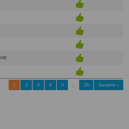
pr.xml
 avant qu’elles ne transitent sur le réseau.
n utilisant les dernières technologies de
i n’est pas accessible depuis l’extérieur.
ience sur notre site peut en être affectée
ossibilité d'accéder à certaines pages ou
SME
te de la finalité des cookies.
1
2
3
4
5
25
Suivante »
…