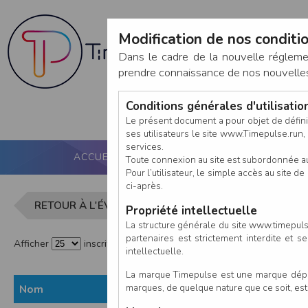
Modification de nos conditio
Dans le cadre de la nouvelle réglem
prendre connaissance de nos nouvelles c
Conditions générales d'utilisati
Le présent document a pour objet de défini
ses utilisateurs le site www.Timepulse.run, e
services.
ACCUEIL
PUCE ACTIVE
NOS SERVICES
Toute connexion au site est subordonnée a
Pour l’utilisateur, le simple accès au site
ci-après.
Liste des in
RETOUR À L'ÉVÈNEMENT
Propriété intellectuelle
La structure générale du site www.timepulse
partenaires est strictement interdite et 
Afficher
inscrits par page
intellectuelle.
La marque Timepulse est une marque déposé
marques, de quelque nature que ce soit, es
Nom
Prénom