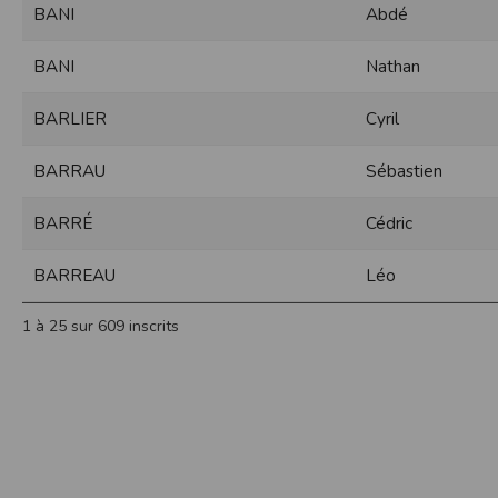
BANI
Abdé
Sécurisation des données
Les données sont hébergées par l'héberge
BANI
Nathan
Toutes les communications entre votre navig
Par ailleurs, les mots de passe ne sont 
BARLIER
Cyril
sécurisation des mots de passe. Enfin, les c
Paramétrer votre navigateur int
BARRAU
Sébastien
Vous pouvez à tout moment choisir de désa
comme par exemple et sans être exhaustif
BARRÉ
Cédric
encore la perte de vos préférences sur cer
Afin de gérer les cookies au plus près de v
BARREAU
Léo
Internet Explorer
Dans Internet Explorer, cliquez sur le bout
1 à 25 sur 609 inscrits
Sous l'onglet
Général
, sous
Historique de n
Cliquez sur le bouton
Afficher les fichiers
.
Firefox
Allez dans l'onglet
Outils du navigateur
puis
Dans la fenêtre qui s'affiche, choisissez
Vie
Safari