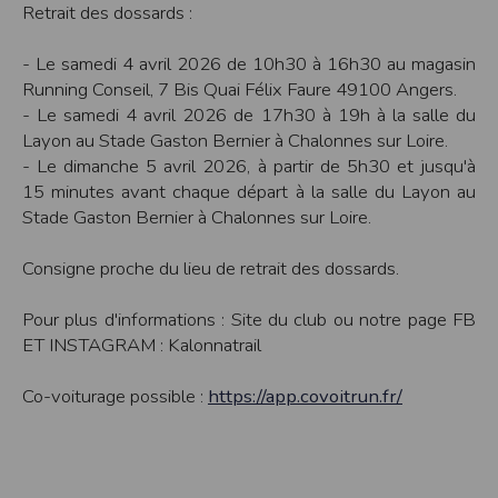
Retrait des dossards :
cookies
Safari
- Le samedi 4 avril 2026 de 10h30 à 16h30 au magasin
Dans votre navigateur, choisissez le menu
Édition > Préférences
.
Cliquez sur
Sécurité
.
Running Conseil, 7 Bis Quai Félix Faure 49100 Angers.
Cliquez sur
Afficher les cookies
.
- Le samedi 4 avril 2026 de 17h30 à 19h à la salle du
Google Chrome
Layon au Stade Gaston Bernier à Chalonnes sur Loire.
Cliquez sur l'icône du menu
Outils
.
Sélectionnez
Options
.
- Le dimanche 5 avril 2026, à partir de 5h30 et jusqu'à
Cliquez sur l'onglet
Options avancées
et accédez à la section
Confidentialité
.
15 minutes avant chaque départ à la salle du Layon au
Cliquez sur le bouton
Afficher les cookies
.
Stade Gaston Bernier à Chalonnes sur Loire.
Politique d'utilisation des cookies
Un cookie est un petit fichier texte envoyé à votre navigateur depuis nos
Consigne proche du lieu de retrait des dossards.
serveurs, que vous utilisiez un ordinateur, une tablette ou un smartphone.
Nous utilisons les cookies à diverses fins : nous les employons pour vous
identifier de page en page lorsque vous disposez d'un compte membre, retenir
Pour plus d'informations : Site du club ou notre page FB
certaines de vos préférences ou encore compter les visiteurs d'une page.
ET INSTAGRAM : Kalonnatrail
RGPD
Timepulse se conforme à la nouvelle directive européenne : La RGPD A ce titre,
Co-voiturage possible :
https://app.covoitrun.fr/
un DPO a été nommé : contact@timepulse.run
La collecte et la conservation des données
Conformément à la loi du 6 janvier 1978 relative à l'informatique et aux
libertés, modifiée en août 2004, le présent site à été déclaré à la Commission
Nationale de l'Informatique et des Libertés sous le numéro 2011834.