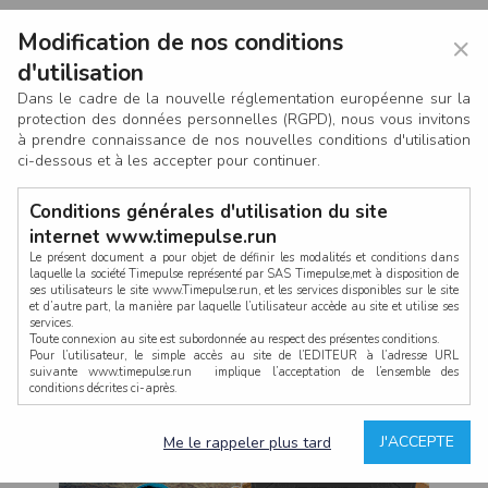
Modification de nos conditions
×
d'utilisation
Dans le cadre de la nouvelle réglementation européenne sur la
protection des données personnelles (RGPD), nous vous invitons
à prendre connaissance de nos nouvelles conditions d'utilisation
ci-dessous et à les accepter pour continuer.
Conditions générales d'utilisation du site
internet www.timepulse.run
Le présent document a pour objet de définir les modalités et conditions dans
laquelle la société Timepulse représenté par SAS Timepulse,met à disposition de
ses utilisateurs le site www.Timepulse.run, et les services disponibles sur le site
CONNEXION
et d’autre part, la manière par laquelle l’utilisateur accède au site et utilise ses
services.
Toute connexion au site est subordonnée au respect des présentes conditions.
Pour l’utilisateur, le simple accès au site de l’EDITEUR à l’adresse URL
suivante www.timepulse.run implique l’acceptation de l’ensemble des
conditions décrites ci-après.
Propriété intellectuelle
Mot de passe oublié ?
J'ACCEPTE
Me le rappeler plus tard
La structure générale du site www.timepulse.run, par quelque procédé que ce
soit, sans l'autorisation préalable et par écrit de Fourcherot Mickael et/ou de ses
partenaires est strictement interdite et serait susceptible de constituer une