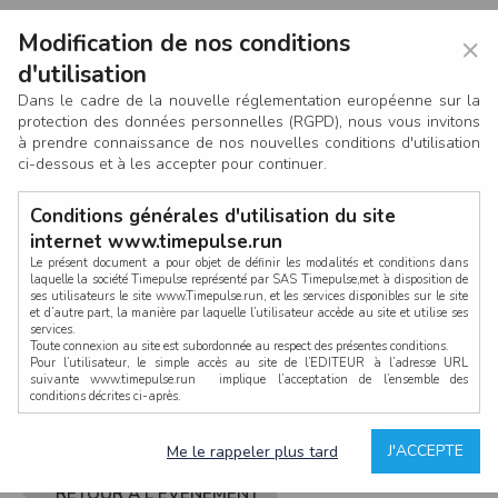
Modification de nos conditions
×
d'utilisation
Dans le cadre de la nouvelle réglementation européenne sur la
protection des données personnelles (RGPD), nous vous invitons
à prendre connaissance de nos nouvelles conditions d'utilisation
ci-dessous et à les accepter pour continuer.
Conditions générales d'utilisation du site
internet www.timepulse.run
Le présent document a pour objet de définir les modalités et conditions dans
laquelle la société Timepulse représenté par SAS Timepulse,met à disposition de
ses utilisateurs le site www.Timepulse.run, et les services disponibles sur le site
CONNEXION
et d’autre part, la manière par laquelle l’utilisateur accède au site et utilise ses
services.
Toute connexion au site est subordonnée au respect des présentes conditions.
Pour l’utilisateur, le simple accès au site de l’EDITEUR à l’adresse URL
suivante www.timepulse.run implique l’acceptation de l’ensemble des
conditions décrites ci-après.
Propriété intellectuelle
Mot de passe oublié ?
J'ACCEPTE
Me le rappeler plus tard
La structure générale du site www.timepulse.run, par quelque procédé que ce
soit, sans l'autorisation préalable et par écrit de Fourcherot Mickael et/ou de ses
partenaires est strictement interdite et serait susceptible de constituer une
RETOUR À L'ÉVÈNEMENT