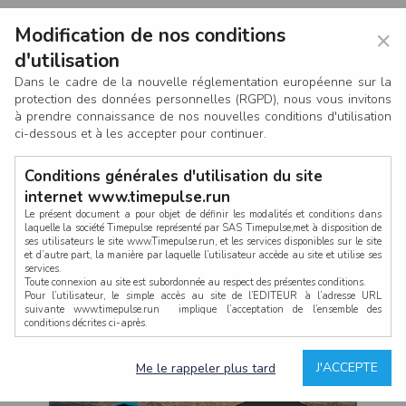
Modification de nos conditions
×
d'utilisation
Dans le cadre de la nouvelle réglementation européenne sur la
protection des données personnelles (RGPD), nous vous invitons
à prendre connaissance de nos nouvelles conditions d'utilisation
ci-dessous et à les accepter pour continuer.
Conditions générales d'utilisation du site
internet www.timepulse.run
Le présent document a pour objet de définir les modalités et conditions dans
laquelle la société Timepulse représenté par SAS Timepulse,met à disposition de
ses utilisateurs le site www.Timepulse.run, et les services disponibles sur le site
CONNEXION
et d’autre part, la manière par laquelle l’utilisateur accède au site et utilise ses
services.
Toute connexion au site est subordonnée au respect des présentes conditions.
Pour l’utilisateur, le simple accès au site de l’EDITEUR à l’adresse URL
suivante www.timepulse.run implique l’acceptation de l’ensemble des
conditions décrites ci-après.
Propriété intellectuelle
Mot de passe oublié ?
J'ACCEPTE
Me le rappeler plus tard
La structure générale du site www.timepulse.run, par quelque procédé que ce
soit, sans l'autorisation préalable et par écrit de Fourcherot Mickael et/ou de ses
partenaires est strictement interdite et serait susceptible de constituer une