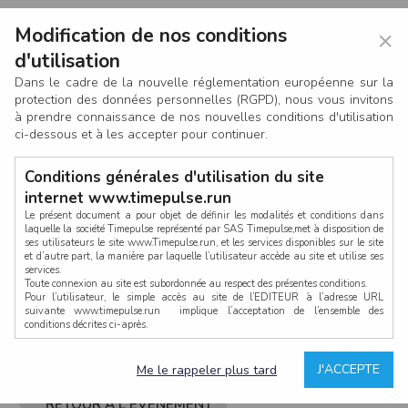
Modification de nos conditions
×
d'utilisation
Dans le cadre de la nouvelle réglementation européenne sur la
protection des données personnelles (RGPD), nous vous invitons
à prendre connaissance de nos nouvelles conditions d'utilisation
ci-dessous et à les accepter pour continuer.
Conditions générales d'utilisation du site
internet www.timepulse.run
Le présent document a pour objet de définir les modalités et conditions dans
laquelle la société Timepulse représenté par SAS Timepulse,met à disposition de
ses utilisateurs le site www.Timepulse.run, et les services disponibles sur le site
CONNEXION
et d’autre part, la manière par laquelle l’utilisateur accède au site et utilise ses
services.
Toute connexion au site est subordonnée au respect des présentes conditions.
Pour l’utilisateur, le simple accès au site de l’EDITEUR à l’adresse URL
suivante www.timepulse.run implique l’acceptation de l’ensemble des
conditions décrites ci-après.
Propriété intellectuelle
Mot de passe oublié ?
J'ACCEPTE
Me le rappeler plus tard
La structure générale du site www.timepulse.run, par quelque procédé que ce
soit, sans l'autorisation préalable et par écrit de Fourcherot Mickael et/ou de ses
partenaires est strictement interdite et serait susceptible de constituer une
RETOUR À L'ÉVÈNEMENT