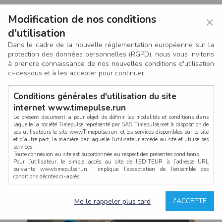
Modification de nos conditions
×
d'utilisation
Dans le cadre de la nouvelle réglementation européenne sur la
protection des données personnelles (RGPD), nous vous invitons
à prendre connaissance de nos nouvelles conditions d'utilisation
ci-dessous et à les accepter pour continuer.
Conditions générales d'utilisation du site
internet www.timepulse.run
Le présent document a pour objet de définir les modalités et conditions dans
laquelle la société Timepulse représenté par SAS Timepulse,met à disposition de
ses utilisateurs le site www.Timepulse.run, et les services disponibles sur le site
CONNEXION
et d’autre part, la manière par laquelle l’utilisateur accède au site et utilise ses
services.
Toute connexion au site est subordonnée au respect des présentes conditions.
Pour l’utilisateur, le simple accès au site de l’EDITEUR à l’adresse URL
suivante www.timepulse.run implique l’acceptation de l’ensemble des
conditions décrites ci-après.
Propriété intellectuelle
Mot de passe oublié ?
J'ACCEPTE
Me le rappeler plus tard
La structure générale du site www.timepulse.run, par quelque procédé que ce
soit, sans l'autorisation préalable et par écrit de Fourcherot Mickael et/ou de ses
partenaires est strictement interdite et serait susceptible de constituer une