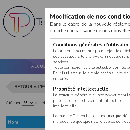
Modification de nos conditio
Dans le cadre de la nouvelle réglem
prendre connaissance de nos nouvelles c
Conditions générales d'utilisati
Le présent document a pour objet de défini
ses utilisateurs le site www.Timepulse.run, e
services.
ACCUEIL
PUCE ACTIVE
NOS SERVICES
Toute connexion au site est subordonnée a
Pour l’utilisateur, le simple accès au site
ci-après.
Liste des in
RETOUR À L'ÉVÈNEMENT
Propriété intellectuelle
La structure générale du site www.timepulse
partenaires est strictement interdite et 
Afficher
inscrits par page
intellectuelle.
La marque Timepulse est une marque déposé
marques, de quelque nature que ce soit, es
Nom
Prénom