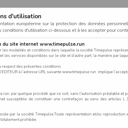
ns d'utilisation
entation européenne sur la protection des données personnel
onditions d'utilisation ci-dessous et à les accepter pour conti
on du site internet www.timepulse.run
CONNEXION
r les modalités et conditions dans laquelle la société Timepulse représ
t les services disponibles sur le site et d’autre part, la manière par laquel
CALENDRIER
RÉSULTATS
INSCRIPTION EN LIGNE
CO
u respect des présentes conditions.
 de l’EDITEUR à l’adresse URL suivante www.timepulse.run implique l’accep
scrits - Courses enfants
Courses en
.run, par quelque procédé que ce soit, sans l'autorisation préalable et 
serait susceptible de constituer une contrefaçon au sens des articles L
Colonne
e par la société Timepulse.Toute représentation et/ou reproduction et/
t totalement prohibée.
Club/Asso.