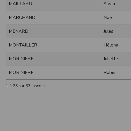
MAILLARD
Sarah
Sécurisation des données
Les données sont hébergées par l'héberge
MARCHAND
Noé
Toutes les communications entre votre navig
Par ailleurs, les mots de passe ne sont 
MENARD
Jules
sécurisation des mots de passe. Enfin, les c
Paramétrer votre navigateur int
MONTAILLER
Hélèna
Vous pouvez à tout moment choisir de désa
comme par exemple et sans être exhaustif
MORINIERE
Juliette
encore la perte de vos préférences sur cer
Afin de gérer les cookies au plus près de v
MORINIERE
Robin
Internet Explorer
Dans Internet Explorer, cliquez sur le bout
1 à 25 sur 33 inscrits
Sous l'onglet
Général
, sous
Historique de n
Cliquez sur le bouton
Afficher les fichiers
.
Firefox
Allez dans l'onglet
Outils du navigateur
puis
Dans la fenêtre qui s'affiche, choisissez
Vie
Safari