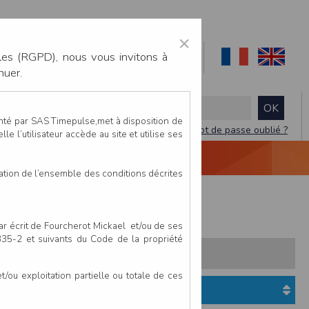
×
les (RGPD), nous vous invitons à
nuer.
enté par SAS Timepulse,met à disposition de
Mot de passe oublié ?
le l’utilisateur accède au site et utilise ses
NTACTEZ-NOUS
DEVIS
VIDÉO LIVE
tation de l’ensemble des conditions décrites
fants
par écrit de Fourcherot Mickael et/ou de ses
 335-2 et suivants du Code de la propriété
s:
Pays
Club
ou exploitation partielle ou totale de ces
Etat du dossier