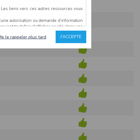
. Les liens vers ces autres ressources vous
ucune autorisation ou demande d’information
convient toutefois d’afficher ce site dans une
u’il estime non conforme à l’objet du site
J'ACCEPTE
Me le rappeler plus tard
es comme étant fiables.
rs typographiques.
n sur ce site.
ent avoir fait l’objet de mises à jour. En
teur en prend connaissance.
de l’utilisateur, qui assume la totalité des
ernier.
e l’interprétation ou de l’utilisation des
 événement hors du contrôle de l’EDITEUR, et
des services.
sions et des performances en terme de temps