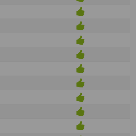
ens électronique ou téléphonique.
rvices.
e tout sans droit à indemnités. L’utilisateur
uler pour l’utilisateur ou tout tiers.
n afin de les adapter aux évolutions du site
elque forme que ce soit sur la nature et les
ements éventuels. La communication de toute
otégées par un droit de propriété.
sur Internet
e l'éditeur
t à participer à des épreuves inscrites au