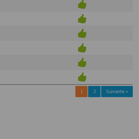
pr.xml
 avant qu’elles ne transitent sur le réseau.
n utilisant les dernières technologies de
i n’est pas accessible depuis l’extérieur.
ience sur notre site peut en être affectée
ossibilité d'accéder à certaines pages ou
te de la finalité des cookies.
1
2
Suivante »