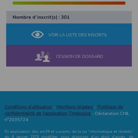
Nombre d’inscrit(s) : 301
VOIR LA LISTE DES INSCRITS
CESSION DE DOSSARD
Conditions d’utilisation
Mentions légales
Politique de
-
-
confidentialité de l'application Timepulse
- Déclaration CNIL
n°2035724
En application des art.39 et suivants de la loi "informatique et libertés"
du 6 janvier 1978 modifiée, vous disposez d’un droit d’accès, de