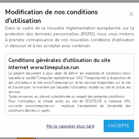
Modification de nos conditions
×
d'utilisation
Dans le cadre de la nouvelle réglementation européenne sur la
protection des données personnelles (RGPD), nous vous invitons
à prendre connaissance de nos nouvelles conditions d'utilisation
ci-dessous et à les accepter pour continuer.
Conditions générales d'utilisation du site
internet www.timepulse.run
Le présent document a pour objet de définir les modalités et conditions dans
laquelle la société Timepulse représenté par SAS Timepulse,met à disposition de
ses utilisateurs le site www.Timepulse.run, et les services disponibles sur le site
CONNEXION
et d’autre part, la manière par laquelle l’utilisateur accède au site et utilise ses
services.
Toute connexion au site est subordonnée au respect des présentes conditions.
Pour l’utilisateur, le simple accès au site de l’EDITEUR à l’adresse URL
suivante www.timepulse.run implique l’acceptation de l’ensemble des
conditions décrites ci-après.
Propriété intellectuelle
Mot de passe oublié ?
J'ACCEPTE
Me le rappeler plus tard
La structure générale du site www.timepulse.run, par quelque procédé que ce
soit, sans l'autorisation préalable et par écrit de Fourcherot Mickael et/ou de ses
partenaires est strictement interdite et serait susceptible de constituer une