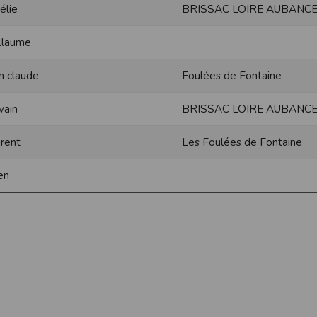
élie
BRISSAC LOIRE AUBANCE
ur suivant :https://www.ovh.com/fr/protection-donnees-personnelles/gd
llaume
ateur et nos serveurs utilisent le protocole HTTPS qui crypte les données
pas stockés en clair dans notre base de données mais sont cryptés e
n claude
Foulées de Fontaine
ommunications entre nos différents serveurs se font sur un réseau privé qu
ernet
vain
BRISSAC LOIRE AUBANCE
ctiver les cookies sur votre ordinateur. Notez cependant que votre expér
, la perte de votre session membre lorsque vous changez de page, l'imp
rent
Les Foulées de Fontaine
taines pages.
os attentes nous vous invitons à paramétrer votre navigateur en tenant comp
ien
on
Outils
, puis sur
Options Internet
.
avigation
, cliquez sur
Paramètres
.
 sélectionnez le menu
Options
 privée
et cliquez sur
Affichez les cookies