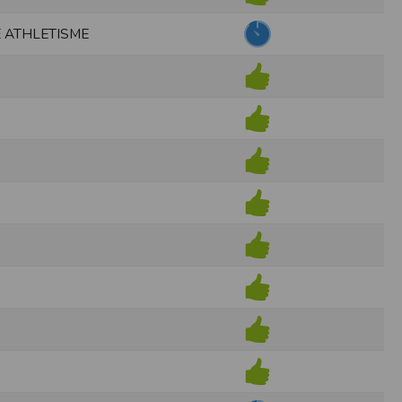
ens électronique ou téléphonique.
 ATHLETISME
rvices.
e tout sans droit à indemnités. L’utilisateur
uler pour l’utilisateur ou tout tiers.
n afin de les adapter aux évolutions du site
elque forme que ce soit sur la nature et les
ements éventuels. La communication de toute
otégées par un droit de propriété.
sur Internet
e l'éditeur
t à participer à des épreuves inscrites au