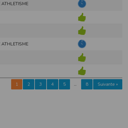
 ATHLETISME
pr.xml
 avant qu’elles ne transitent sur le réseau.
n utilisant les dernières technologies de
i n’est pas accessible depuis l’extérieur.
 ATHLETISME
ience sur notre site peut en être affectée
ossibilité d'accéder à certaines pages ou
te de la finalité des cookies.
1
2
3
4
5
8
Suivante »
…