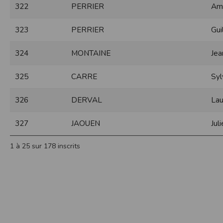
322
PERRIER
Am
Sécurisation des données
Les données sont hébergées par l'héberge
323
PERRIER
Gui
Toutes les communications entre votre navig
Par ailleurs, les mots de passe ne sont 
324
MONTAINE
Jea
sécurisation des mots de passe. Enfin, les c
Paramétrer votre navigateur int
325
CARRE
Syl
Vous pouvez à tout moment choisir de désa
comme par exemple et sans être exhaustif
326
DERVAL
Lau
encore la perte de vos préférences sur cer
Afin de gérer les cookies au plus près de v
327
JAOUEN
Jul
Internet Explorer
Dans Internet Explorer, cliquez sur le bout
1 à 25 sur 178 inscrits
Sous l'onglet
Général
, sous
Historique de n
Cliquez sur le bouton
Afficher les fichiers
.
Firefox
Allez dans l'onglet
Outils du navigateur
puis
Dans la fenêtre qui s'affiche, choisissez
Vie
Safari