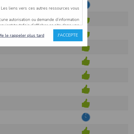
ETISME*
. Les liens vers ces autres ressources vous
ucune autorisation ou demande d’information
convient toutefois d’afficher ce site dans une
u’il estime non conforme à l’objet du site
J'ACCEPTE
Me le rappeler plus tard
es comme étant fiables.
rs typographiques.
n sur ce site.
ent avoir fait l’objet de mises à jour. En
teur en prend connaissance.
de l’utilisateur, qui assume la totalité des
ernier.
e l’interprétation ou de l’utilisation des
 événement hors du contrôle de l’EDITEUR, et
des services.
sions et des performances en terme de temps