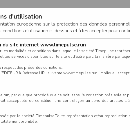
ns d'utilisation
entation européenne sur la protection des données personnel
onditions d'utilisation ci-dessous et à les accepter pour conti
on du site internet www.timepulse.run
CONNEXION
r les modalités et conditions dans laquelle la société Timepulse représ
t les services disponibles sur le site et d’autre part, la manière par laquel
CALENDRIER
RÉSULTATS
INSCRIPTION EN LIGNE
CO
u respect des présentes conditions.
 de l’EDITEUR à l’adresse URL suivante www.timepulse.run implique l’accep
scrits - Trail 19km
Trail 19km
.run, par quelque procédé que ce soit, sans l'autorisation préalable et 
serait susceptible de constituer une contrefaçon au sens des articles L
Colonne
e par la société Timepulse.Toute représentation et/ou reproduction et/
t totalement prohibée.
énom
Club/Asso.