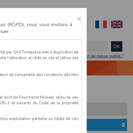
×
les (RGPD), nous vous invitons à
nuer.
enté par SAS Timepulse,met à disposition de
Mot de passe oublié ?
le l’utilisateur accède au site et utilise ses
NTACTEZ-NOUS
DEVIS
VIDÉO LIVE
tation de l’ensemble des conditions décrites
par écrit de Fourcherot Mickael et/ou de ses
 335-2 et suivants du Code de la propriété
s:
Pays
Club
ou exploitation partielle ou totale de ces
Etat du dossier